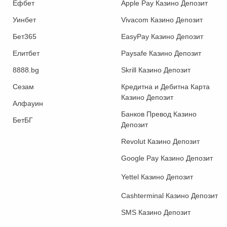
Ефбет
Apple Pay Казино Депозит
Уинбет
Vivacom Казино Депозит
Бет365
EasyPay Казино Депозит
Елитбет
Paysafe Казино Депозит
8888.bg
Skrill Казино Депозит
Сезам
Кредитна и Дебитна Карта
Казино Депозит
Алфауин
Банков Превод Казино
БетБГ
Депозит
Revolut Казино Депозит
Google Pay Казино Депозит
Yettel Казино Депозит
Cashterminal Казино Депозит
SMS Казино Депозит