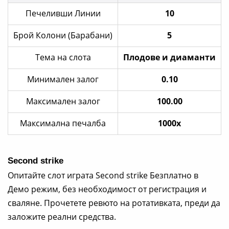
Печеливши Линии
10
Брой Колони (Барабани)
5
Тема на слота
Плодове и диаманти
Минимален залог
0.10
Максимален залог
100.00
Максимална печалба
1000x
Second strike
Опитайте слот играта Second strike Безплатно в
Демо режим, без необходимост от регистрация и
сваляне. Прочетете ревюто на ротативката, преди да
заложите реални средства.