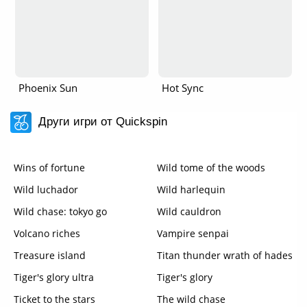
Phoenix Sun
Hot Sync
Други игри от Quickspin
Wins of fortune
Wild tome of the woods
Wild luchador
Wild harlequin
Wild chase: tokyo go
Wild cauldron
Volcano riches
Vampire senpai
Treasure island
Titan thunder wrath of hades
Tiger's glory ultra
Tiger's glory
Ticket to the stars
The wild chase