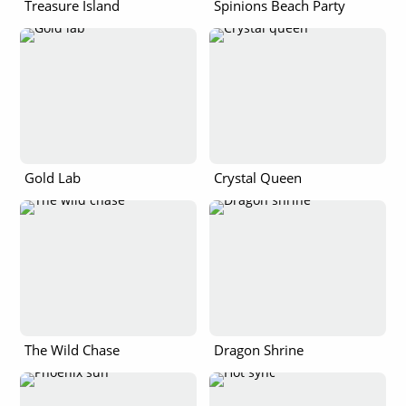
Treasure Island
Spinions Beach Party
Gold Lab
Crystal Queen
The Wild Chase
Dragon Shrine