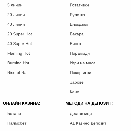
5 линии
Ротативки
20 линии
Рулетка
40 линии
Блекджек
20 Super Hot
Бакара
40 Super Hot
Бинго
Flaming Hot
Пирамиди
Burning Hot
Игри на маса
Rise of Ra
Покер игри
Зарове
Кено
ОНЛАЙН КАЗИНА:
МЕТОДИ НА ДЕПОЗИТ:
Бетано
Доставчици
Палмсбет
A1 Казино Депозит