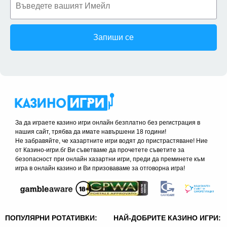
Запиши се
За да играете казино игри онлайн безплатно без регистрация в
нашия сайт, трябва да имате навършени 18 години!
Не забравяйте, че хазартните игри водят до пристрастяване! Ние
от Казино-игри.бг Ви съветваме да прочетете съветите за
безопасност при онлайн хазартни игри, преди да преминете към
игра в онлайн казино и Ви призоваваме за отговорна игра!
ПОПУЛЯРНИ РОТАТИВКИ:
НАЙ-ДОБРИТЕ КАЗИНО ИГРИ: