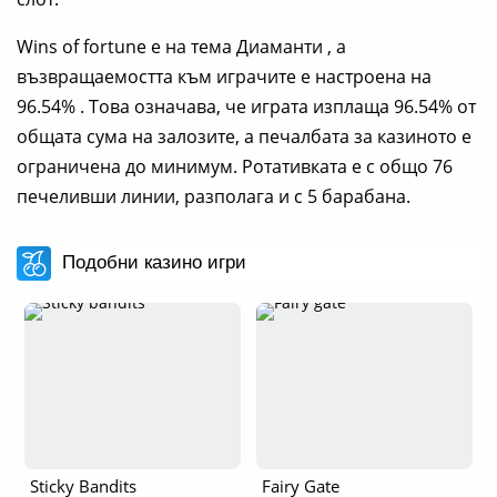
Wins of fortune е на тема Диаманти , а
възвращаемостта към играчите е настроена на
96.54% . Това означава, че играта изплаща 96.54% от
общата сума на залозите, а печалбата за казиното е
ограничена до минимум. Ротативката е с общо 76
печеливши линии, разполага и с 5 барабана.
Подобни казино игри
Sticky Bandits
Fairy Gate