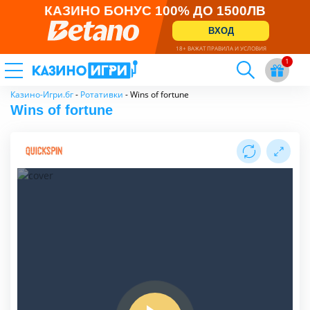
КАЗИНО БОНУС 100% ДО 1500ЛВ
ВХОД
18+ ВАЖАТ ПРАВИЛА И УСЛОВИЯ
Казино-Игри.бг
-
Ротативки
-
Wins of fortune
Wins of fortune