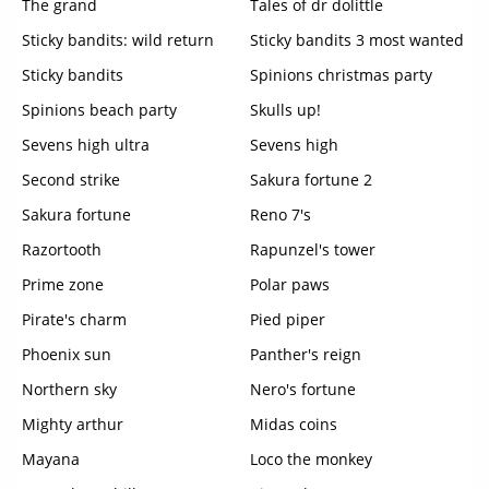
The grand
Tales of dr dolittle
Sticky bandits: wild return
Sticky bandits 3 most wanted
Sticky bandits
Spinions christmas party
Spinions beach party
Skulls up!
Sevens high ultra
Sevens high
Second strike
Sakura fortune 2
Sakura fortune
Reno 7's
Razortooth
Rapunzel's tower
Prime zone
Polar paws
Pirate's charm
Pied piper
Phoenix sun
Panther's reign
Northern sky
Nero's fortune
Mighty arthur
Midas coins
Mayana
Loco the monkey