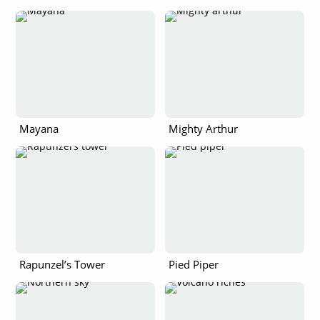
Mayana
Mighty Arthur
Rapunzel’s Tower
Pied Piper