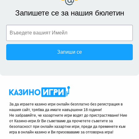
Запишете се за нашия бюлетин
Запиши се
За да играете казино игри онлайн безплатно без регистрация в
нашия сайт, трябва да имате навършени 18 години!
Не забравяйте, че хазартните игри водят до пристрастяване! Ние
от Казино-игри.бг Ви съветваме да прочетете съветите за
безопасност при онлайн хазартни игри, преди да преминете към
игра в онлайн казино и Ви призоваваме за отговорна игра!