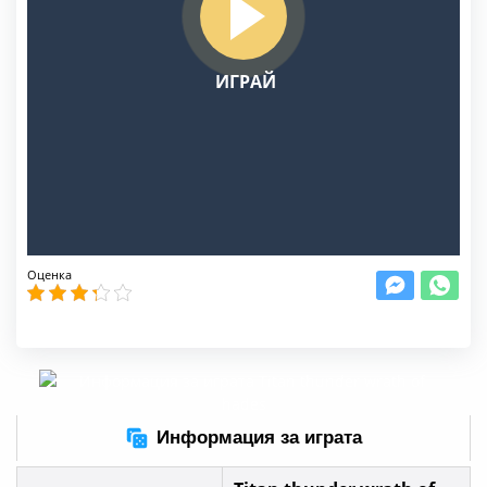
Оценка
Информация за играта