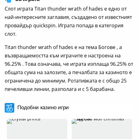
Слот играта Titan thunder wrath of hades е едно от
най-интересните заглавия, създадено от известният
провайдър quickspin. Играта попада в категория
слот.
Titan thunder wrath of hades е на тема Богове , а
възвращаемостта към играчите е настроена на
96.25% . Това означава, че играта изплаща 96.25% от
общата сума на залозите, а печалбата за казиното е
ограничена до минимум. Ротативката е с общо 25
печеливши линии, разполага и с 5 барабана.
Подобни казино игри