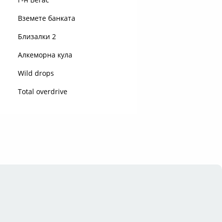
Вземете банката
Близалки 2
Алкеморна кула
Wild drops
Total overdrive