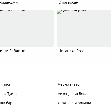
ооманджи
Омагьосан
лчни Гоблини
Циганска Роза
илипоп
Черно злато
 Фа Туинс
Уикенд във Вегас
уши бар
Стая за съкровища