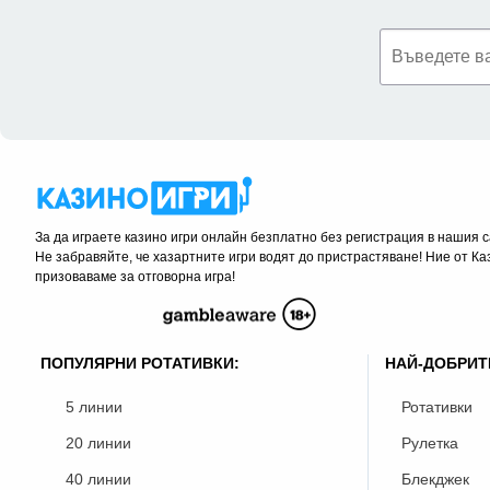
За да играете казино игри онлайн безплатно без регистрация в нашия с
Не забравяйте, че хазартните игри водят до пристрастяване! Ние от Ка
призоваваме за отговорна игра!
ПОПУЛЯРНИ РОТАТИВКИ:
НАЙ-ДОБРИТ
5 линии
Ротативки
20 линии
Рулетка
40 линии
Блекджек