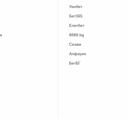
Уинбет
Бет365
Елитбет
а
8888.bg
Сезам
Алфауин
БетБГ