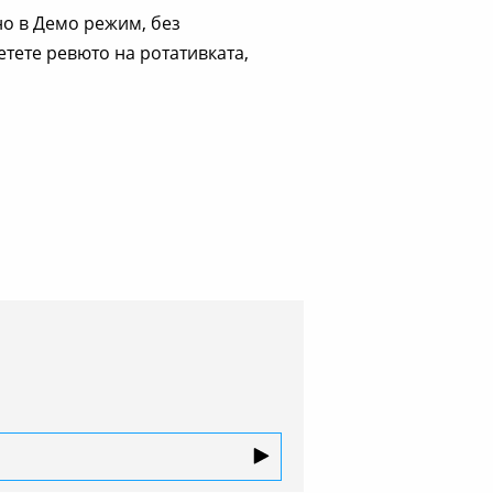
но в Демо режим, без
тете ревюто на ротативката,