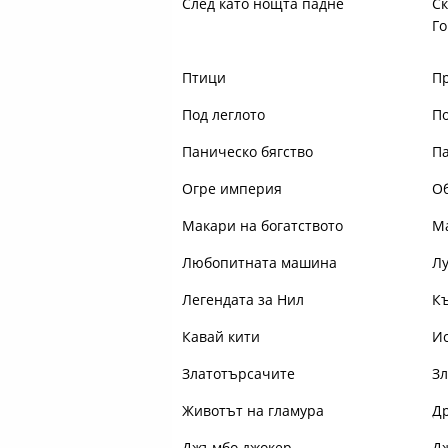
След като нощта падне
С
Го
Птици
П
Под леглото
По
Паническо бягство
Па
Огре империя
О
Макари на богатството
М
Любопитната машина
Лу
Легендата за Нил
Къ
Кавай кити
И
Златотърсачите
Зл
Животът на гламура
Др
Джъмбо джокер
Д