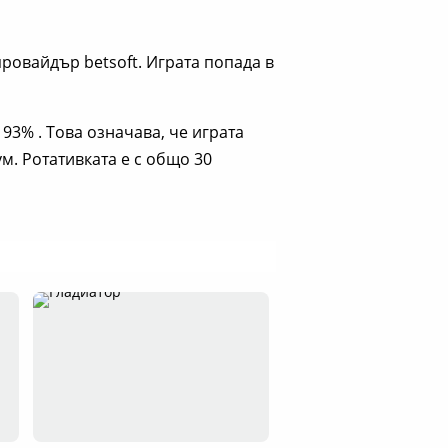
провайдър betsoft. Играта попада в
93% . Това означава, че играта
м. Ротативката е с общо 30