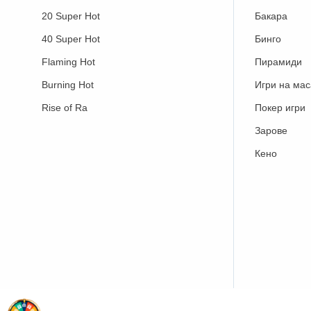
20 Super Hot
Бакара
40 Super Hot
Бинго
Flaming Hot
Пирамиди
Burning Hot
Игри на мас
Rise of Ra
Покер игри
Зарове
Кено