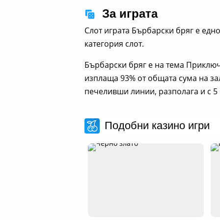
За играта
Слот играта Бърбарски бряг е едно
категория слот.
Бърбарски бряг е на тема Приключе
изплаща 93% от общата сума на зал
печеливши линии, разполага и с 5
Подобни казино игри