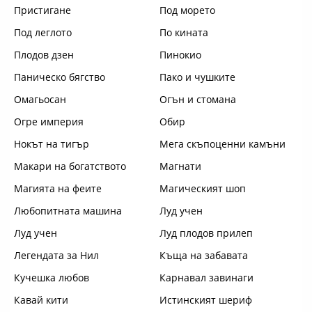
Пристигане
Под морето
Под леглото
По кината
Плодов дзен
Пинокио
Паническо бягство
Пако и чушките
Омагьосан
Огън и стомана
Огре империя
Обир
Нокът на тигър
Мега скъпоценни камъни
Макари на богатството
Магнати
Магията на феите
Магическият шоп
Любопитната машина
Луд учен
Луд учен
Луд плодов прилеп
Легендата за Нил
Къща на забавата
Кучешка любов
Карнавал завинаги
Кавай кити
Истинският шериф