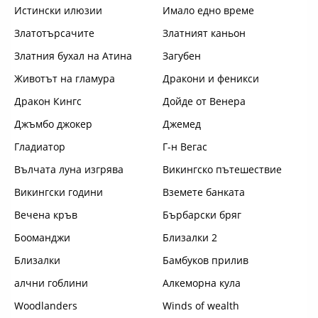
Истински илюзии
Имало едно време
Златотърсачите
Златният каньон
Златния бухал на Атина
Загубен
Животът на гламура
Дракони и феникси
Дракон Кингс
Дойде от Венера
Джъмбо джокер
Джемед
Гладиатор
Г-н Вегас
Вълчата луна изгрява
Викингско пътешествие
Викингски години
Вземете банката
Вечена кръв
Бърбарски бряг
Бооманджи
Близалки 2
Близалки
Бамбуков прилив
алчни гоблини
Алкеморна кула
Woodlanders
Winds of wealth