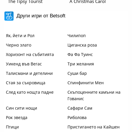
The Tipsy Tourist
A Christmas Carol
Други игри от Betsoft
Як, йети и Рол
Чилипоп
Черно злато
Циганска роза
Хоризонт на събитията
Фа Фа Туинс
Уикенд във Вегас
Три желания
Талисмани и детелини
Суши бар
Стая за съкровища
Спинфинити Мен
След като нощта падне
Скъпоценните камъни на
Гованис
Син сити нощи
Сафари Сам
Рок звезда
Риболова
Птици
Пристигането на Кайшен