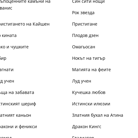
къпоценните камъни на
Син сити нощи
ванис
Рок звезда
ристигането на Кайшен
Пристигане
 кината
Плодов дзен
ко и чушките
Омагьосан
бир
Нокът на тигър
агнати
Магията на феите
д учен
Луд учен
ща на забавата
Кучешка любов
стинският шериф
Истински илюзии
атният каньон
Златния бухал на Атина
акони и феникси
Дракон Кингс
жемед
Гладиатор