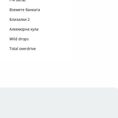
Вземете банката
Близалки 2
Алкеморна кула
Wild drops
Total overdrive