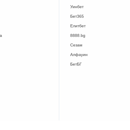
Уинбет
Бет365
Елитбет
а
8888.bg
Сезам
Алфауин
БетБГ