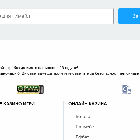
За
айт, трябва да имате навършени 18 години!
зино-игри.бг Ви съветваме да прочетете съветите за безопасност при онлайн 
Е КАЗИНО ИГРИ:
ОНЛАЙН КАЗИНА:
Бетано
Палмсбет
Ефбет