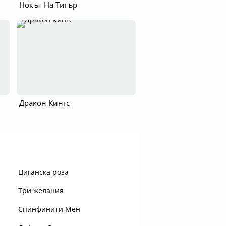
Нокът На Тигър
Дракон Кингс
Циганска роза
Три желания
Спинфинити Мен