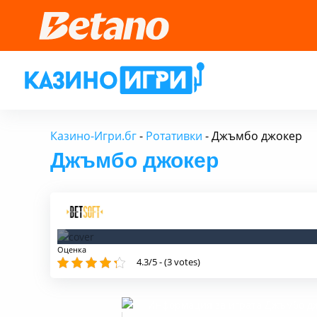
Казино-Игри.бг
-
Ротативки
-
Джъмбо джокер
Джъмбо джокер
Оценка
4.3/5 - (3 votes)