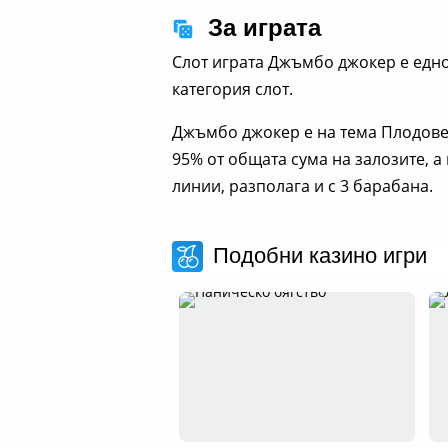
За играта
Слот играта Джъмбо джокер е едно 
категория слот.
Джъмбо джокер е на тема Плодове 
95% от общата сума на залозите, 
линии, разполага и с 3 барабана.
Подобни казино игри