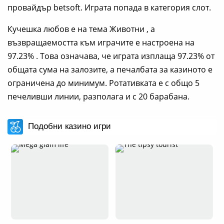
провайдър betsoft. Играта попада в категория слот.
Кучешка любов е на тема Животни , а
възвращаемостта към играчите е настроена на
97.23% . Това означава, че играта изплаща 97.23% от
общата сума на залозите, а печалбата за казиното е
ограничена до минимум. Ротативката е с общо 5
печеливши линии, разполага и с 20 барабана.
Подобни казино игри