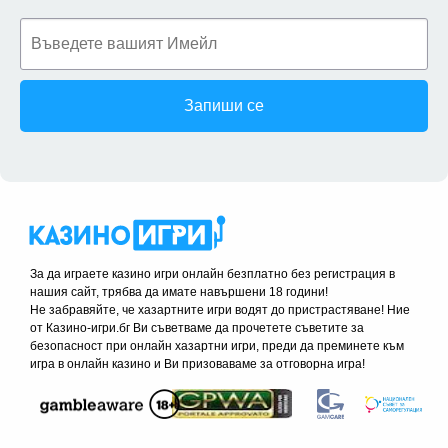
Запиши се
За да играете казино игри онлайн безплатно без регистрация в
нашия сайт, трябва да имате навършени 18 години!
Не забравяйте, че хазартните игри водят до пристрастяване! Ние
от Казино-игри.бг Ви съветваме да прочетете съветите за
безопасност при онлайн хазартни игри, преди да преминете към
игра в онлайн казино и Ви призоваваме за отговорна игра!