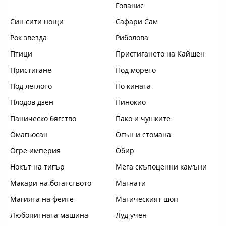
Гованис
Син сити нощи
Сафари Сам
Рок звезда
Риболова
Птици
Пристигането на Кайшен
Пристигане
Под морето
Под леглото
По кината
Плодов дзен
Пинокио
Паническо бягство
Пако и чушките
Омагьосан
Огън и стомана
Огре империя
Обир
Нокът на тигър
Мега скъпоценни камъни
Макари на богатството
Магнати
Магията на феите
Магическият шоп
Любопитната машина
Луд учен