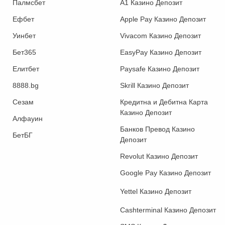
Палмсбет
A1 Казино Депозит
Ефбет
Apple Pay Казино Депозит
Уинбет
Vivacom Казино Депозит
Бет365
EasyPay Казино Депозит
Елитбет
Paysafe Казино Депозит
8888.bg
Skrill Казино Депозит
Сезам
Кредитна и Дебитна Карта
Казино Депозит
Алфауин
Банков Превод Казино
БетБГ
Депозит
Revolut Казино Депозит
Google Pay Казино Депозит
Yettel Казино Депозит
Cashterminal Казино Депозит