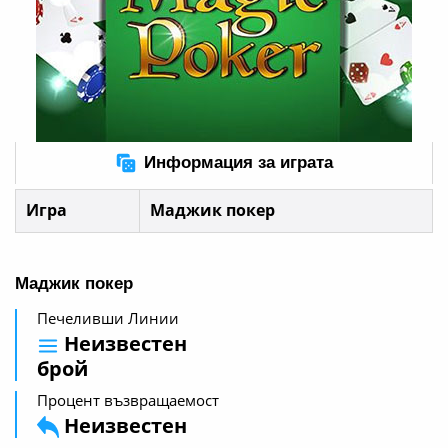
Информация за играта
Игра
Маджик покер
Маджик покер
Печеливши Линии
Неизвестен
брой
Процент възвращаемост
Неизвестен