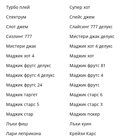
Турбо плей
Супер хот
Спектрум
Спейс джем
Слот джем
Слайсинг 777 делукс
Сизлинг 777
Мистери джак делукс
Мистери джак
Маджик хот 4 делукс
Маджик хот 4
Маджик хот
Маджик фрутс делукс
Маджик фрутс 81
Маджик фрутс 4 делукс
Маджик фрутс 4
Маджик фрутс 24
Маджик фрутс
Маджик таргет
Маджик старс 6
Маджик старс 5
Маджик старс 3
Маджик стар
Маджик покер
Лъки фиш
Лъки куин
Лари леприкона
Крейзи Карс