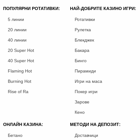
ПОПУЛЯРНИ РОТАТИВКИ:
НАЙ-ДОБРИТЕ КАЗИНО ИГРИ:
5 линии
Ротативки
20 линии
Рулетка
40 линии
Блекджек
20 Super Hot
Бакара
40 Super Hot
Бинго
Flaming Hot
Пирамиди
Burning Hot
Игри на маса
Rise of Ra
Покер игри
Зарове
Кено
ОНЛАЙН КАЗИНА:
МЕТОДИ НА ДЕПОЗИТ:
Бетано
Доставчици