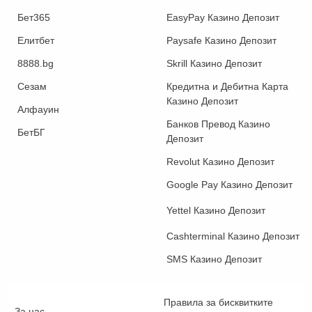
Бет365
EasyPay Казино Депозит
Елитбет
Paysafe Казино Депозит
8888.bg
Skrill Казино Депозит
Сезам
Кредитна и Дебитна Карта
Казино Депозит
Алфауин
Банков Превод Казино
БетБГ
Депозит
Revolut Казино Депозит
Google Pay Казино Депозит
Yettel Казино Депозит
Cashterminal Казино Депозит
SMS Казино Депозит
Правила за бисквитките
За нас