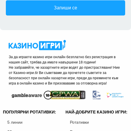
Запиши се
За да играете казино игри онлайн безплатно без регистрация в
нашия сайт, трябва да имате навършени 18 години!
Не забравяйте, че хазартните игри водят до пристрастяване! Ние
от Казино-игри.бг Ви съветваме да прочетете съветите за
безопасност при онлайн хазартни игри, преди да преминете към
игра в онлайн казино и Ви призоваваме за отговорна игра!
ПОПУЛЯРНИ РОТАТИВКИ:
НАЙ-ДОБРИТЕ КАЗИНО ИГРИ:
5 линии
Ротативки