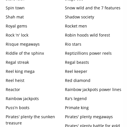
Spin town
Snow wild and the 7 features
Shah mat
Shadow society
Royal gems
Rocket men
Rock 'n' lock
Robin hoods wild forest
Risque megaways
Rio stars
Riddle of the sphinx
Reptizillions power reels
Regal streak
Regal beasts
Reel king mega
Reel keeper
Reel heist
Red diamond
Reactor
Rainbow jackpots power lines
Rainbow jackpots
Ra's legend
Puss'n boots
Primate king
Pirates' plenty the sunken
Pirates' plenty megaways
treasure
Pirates' plenty battle for gold