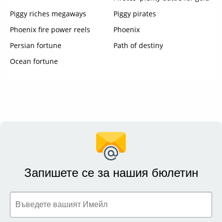
Piggy riches megaways
Piggy pirates
Phoenix fire power reels
Phoenix
Persian fortune
Path of destiny
Ocean fortune
Запишете се за нашия бюлетин