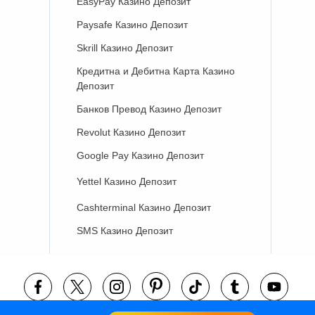
EasyPay Казино Депозит
Paysafe Казино Депозит
Skrill Казино Депозит
Кредитна и Дебитна Карта Казино
Депозит
Банков Превод Казино Депозит
Revolut Казино Депозит
Google Pay Казино Депозит
Yettel Казино Депозит
Cashterminal Казино Депозит
SMS Казино Депозит