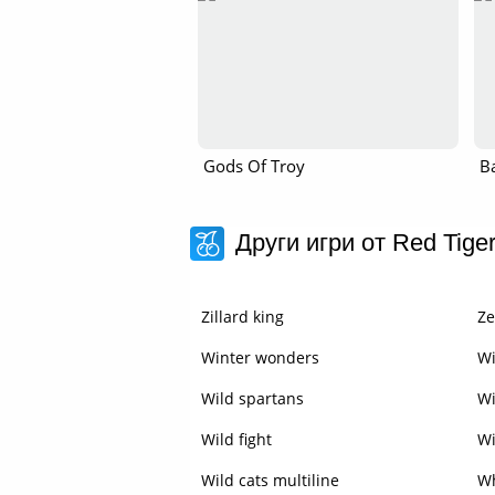
Gods Of Troy
B
Други игри от Red Tige
Zillard king
Ze
Winter wonders
Wi
Wild spartans
Wi
Wild fight
Wi
Wild cats multiline
Wh