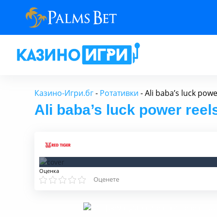
Казино-Игри.бг
-
Ротативки
-
Ali baba’s luck powe
Ali baba’s luck power reel
Оценка
Оценете