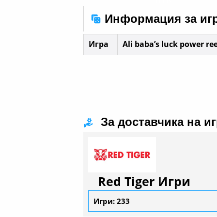
Информация за иг
Игра
Ali baba’s luck power ree
За доставчика на иг
Red Tiger Игри
Игри: 233