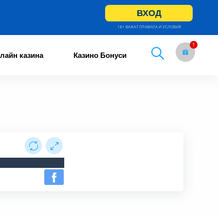
ВХОД
€
18+ ВАЖАТ ПРАВИЛА И УСЛОВИЯ
лайн казина
Казино Бонуси