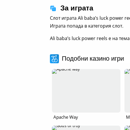
За играта
Слот играта Ali baba’s luck power 
Играта попада в категория слот.
Ali baba’s luck power reels е на тема
Подобни казино игри
Apache Way
M