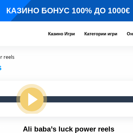
КАЗИНО БОНУС 100% ДО 1000
Казино Игри
Категории игри
Он
r reels
s
Ali baba’s luck power reels