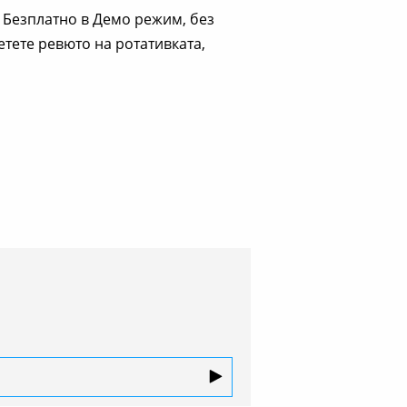
ls Безплатно в Демо режим, без
тете ревюто на ротативката,