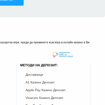
хазартни игри, преди да преминете към игра в онлайн казино и Ви
МЕТОДИ НА ДЕПОЗИТ:
Доставчици
A1 Казино Депозит
Apple Pay Казино Депозит
Vivacom Казино Депозит