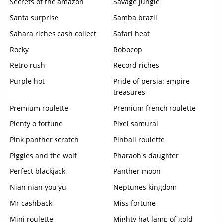
Secrets of the amazon
Savage jungle
Santa surprise
Samba brazil
Sahara riches cash collect
Safari heat
Rocky
Robocop
Retro rush
Record riches
Purple hot
Pride of persia: empire
treasures
Premium roulette
Premium french roulette
Plenty o fortune
Pixel samurai
Pink panther scratch
Pinball roulette
Piggies and the wolf
Pharaoh's daughter
Perfect blackjack
Panther moon
Nian nian you yu
Neptunes kingdom
Mr cashback
Miss fortune
Mini roulette
Mighty hat lamp of gold