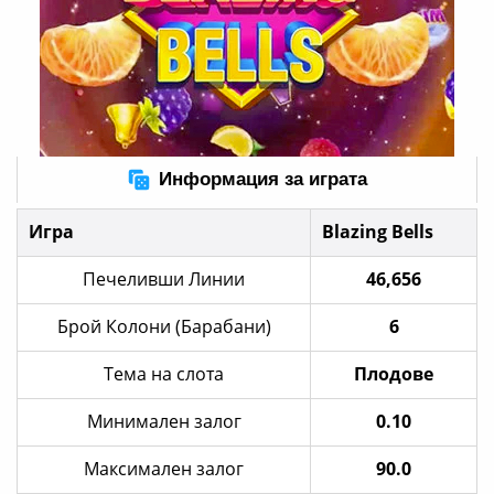
Информация за играта
Игра
Blazing Bells
Печеливши Линии
46,656
Брой Колони (Барабани)
6
Тема на слота
Плодове
Минимален залог
0.10
Максимален залог
90.0