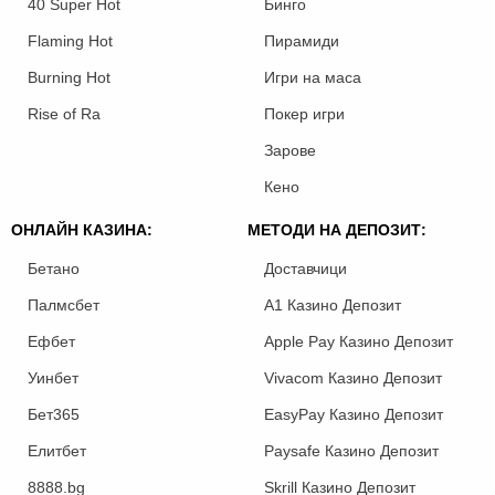
40 Super Hot
Бинго
Flaming Hot
Пирамиди
Burning Hot
Игри на маса
Rise of Ra
Покер игри
Зарове
Кено
ОНЛАЙН КАЗИНА:
МЕТОДИ НА ДЕПОЗИТ:
Бетано
Доставчици
Палмсбет
A1 Казино Депозит
Ефбет
Apple Pay Казино Депозит
Уинбет
Vivacom Казино Депозит
Бет365
EasyPay Казино Депозит
Елитбет
Paysafe Казино Депозит
8888.bg
Skrill Казино Депозит