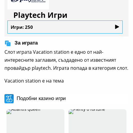
Playtech Игри
Игри: 250
За играта
Слот играта Vacation station е едно от най-
интересните заглавия, създадено от известният
провайдър playtech. Играта попада в категория слот.
Vacation station е на тема
Подобни казино игри