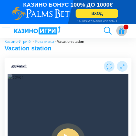
КАЗИНО БОНУС 100% ДО 1000€
ВХОД
18+ ВАЖАТ ПРАВИЛА И УСЛОВИЯ
Казино-Игри.бг
-
Ротативки
-
Vacation station
Vacation station