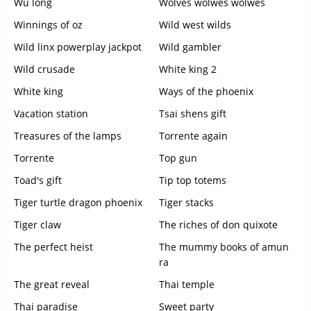
Wu long
Wolves wolwes wolwes
Winnings of oz
Wild west wilds
Wild linx powerplay jackpot
Wild gambler
Wild crusade
White king 2
White king
Ways of the phoenix
Vacation station
Tsai shens gift
Treasures of the lamps
Torrente again
Torrente
Top gun
Toad's gift
Tip top totems
Tiger turtle dragon phoenix
Tiger stacks
Tiger claw
The riches of don quixote
The perfect heist
The mummy books of amun
ra
The great reveal
Thai temple
Thai paradise
Sweet party