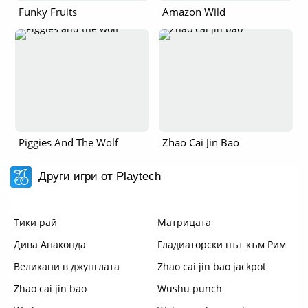
Funky Fruits
Amazon Wild
Piggies And The Wolf
Zhao Cai Jin Bao
Други игри от Playtech
Тики рай
Матрицата
Дива Анаконда
Гладиаторски път към Рим
Великани в джунглата
Zhao cai jin bao jackpot
Zhao cai jin bao
Wushu punch