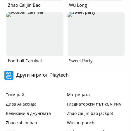
Zhao Cai Jin Bao
Wu Long
Football Carnival
Sweet Party
Други игри от Playtech
Тики рай
Матрицата
Дива Анаконда
Гладиаторски път към Рим
Великани в джунглата
Zhao cai jin bao jackpot
Zhao cai jin bao
Wushu punch