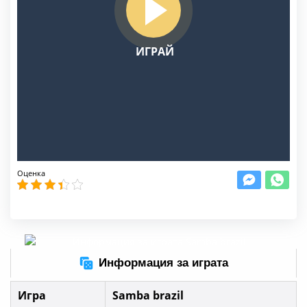
Оценка
Информация за играта
Игра
Samba brazil