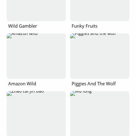
Wild Gambler
Funky Fruits
Amazon Wild
Piggies And The Wolf