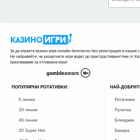
За да играете казино игри онлайн безплатно без регистрация в нашия с
Не забравяйте, че хазартните игри водят до пристрастяване! Ние от Ка
призоваваме за отговорна игра!
ПОПУЛЯРНИ РОТАТИВКИ:
НАЙ-ДОБРИТ
5 линии
Ротативки
20 линии
Рулетка
40 линии
Блекджек
20 Super Hot
Бакара