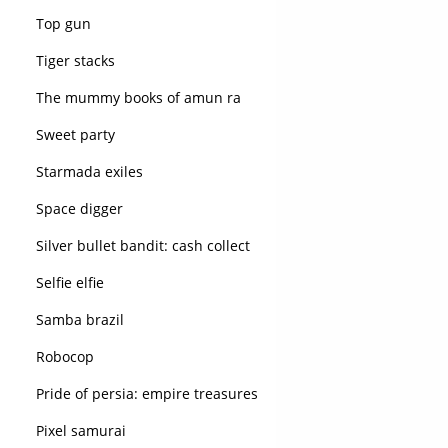
Top gun
Tiger stacks
The mummy books of amun ra
Sweet party
Starmada exiles
Space digger
Silver bullet bandit: cash collect
Selfie elfie
Samba brazil
Robocop
Pride of persia: empire treasures
Pixel samurai