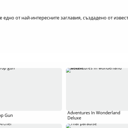
 е едно от най-интересните заглавия, създадено от извес
Adventures In Wonderland
op Gun
Deluxe