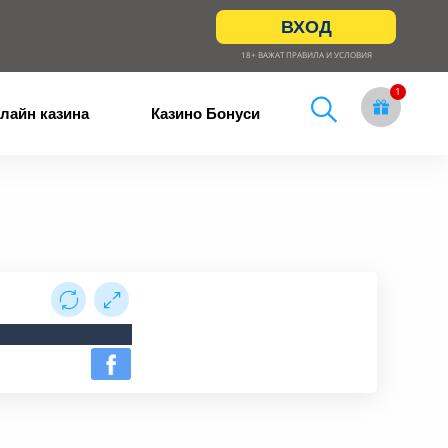
ВХОД
18+ ВАЖАТ ПРАВИЛА И УСЛОВИЯ
лайн казина
Казино Бонуси