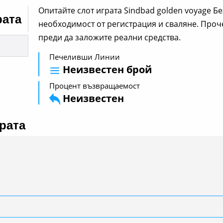
Опитайте слот играта Sindbad golden voyage Б
рата
необходимост от регистрация и сваляне. Проче
преди да заложите реални средства.
Печеливши Линии
Неизвестен брой
Процент възвращаемост
Неизвестен
рата