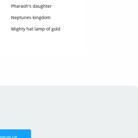
Pharaoh's daughter
Neptunes kingdom
Mighty hat lamp of gold
пиши се