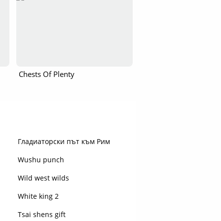
Chests Of Plenty
Гладиаторски път към Рим
Wushu punch
Wild west wilds
White king 2
Tsai shens gift