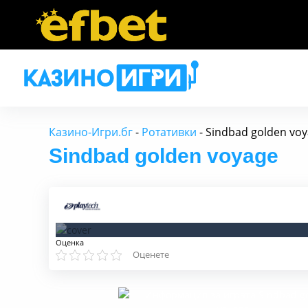
Казино-Игри.бг
-
Ротативки
-
Sindbad golden vo
Sindbad golden voyage
Оценка
Оценете