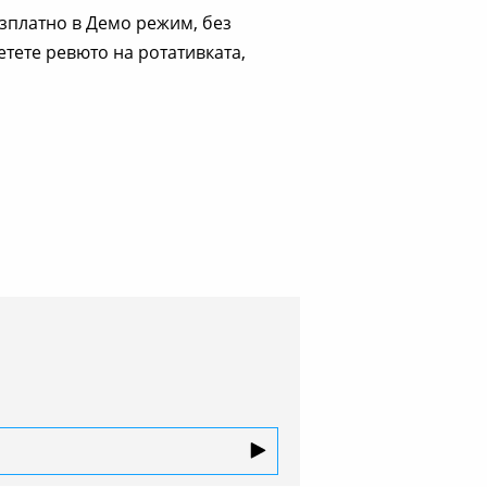
езплатно в Демо режим, без
тете ревюто на ротативката,