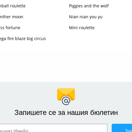
nball roulette
Piggies and the wolf
nther moon
Nian nian you yu
ss fortune
Mini roulette
ga fire blaze big circus
Запишете се за нашия бюлетин
За