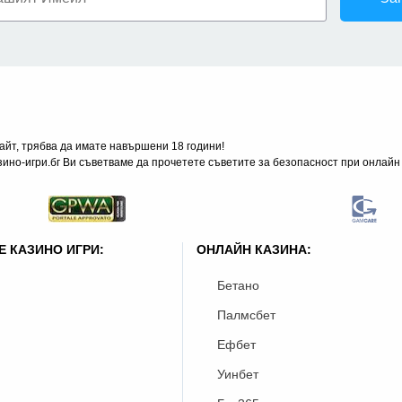
айт, трябва да имате навършени 18 години!
зино-игри.бг Ви съветваме да прочетете съветите за безопасност при онлайн 
Е КАЗИНО ИГРИ:
ОНЛАЙН КАЗИНА:
Бетано
Палмсбет
Ефбет
Уинбет