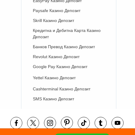
EasyPay Казино Депозит
Paysafe Казино Депозит
Skrill Казино Депозит
Кредитна и Дебитна Карта Казино
Депозит
Банков Превод Казино Депозит
Revolut Казино Депозит
Google Pay Казино Депозит
Yettel Казино Депозит
Cashterminal Казино Депозит
SMS Казино Депозит