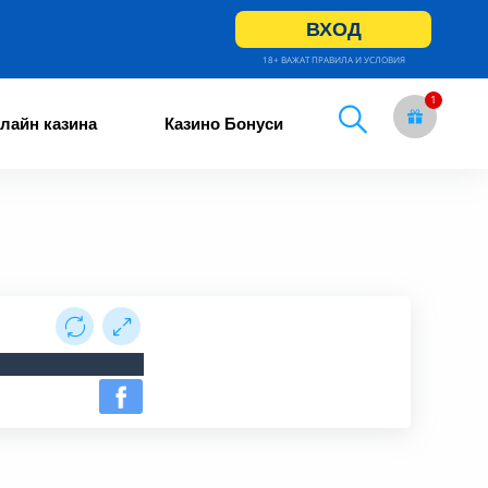
ВХОД
€
18+ ВАЖАТ ПРАВИЛА И УСЛОВИЯ
лайн казина
Казино Бонуси