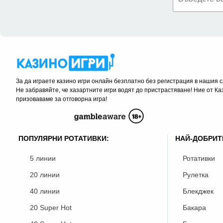
За да играете казино игри онлайн безплатно без регистрация в нашия с
Не забравяйте, че хазартните игри водят до пристрастяване! Ние от Ка
призоваваме за отговорна игра!
ПОПУЛЯРНИ РОТАТИВКИ:
НАЙ-ДОБРИТ
5 линии
Ротативки
20 линии
Рулетка
40 линии
Блекджек
20 Super Hot
Бакара