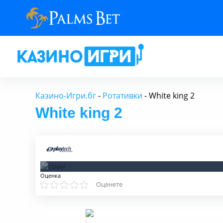
Казино-Игри.бг
-
Ротативки
-
White king 2
White king 2
Оценка
Оценете