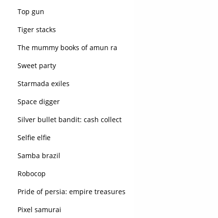
Top gun
Tiger stacks
The mummy books of amun ra
Sweet party
Starmada exiles
Space digger
Silver bullet bandit: cash collect
Selfie elfie
Samba brazil
Robocop
Pride of persia: empire treasures
Pixel samurai