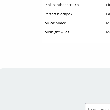
Pink panther scratch
Pi
Perfect blackjack
Pa
Mr cashback
Mi
Midnight wilds
Me