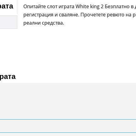
рата
Опитайте слот играта White king 2 Безплатно 
регистрация и сваляне. Прочетете ревюто на р
реални средства.
рата