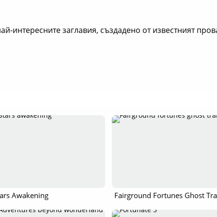
 най-интересните заглавия, създадено от известният пров
tars Awakening
Fairground Fortunes Ghost Tra