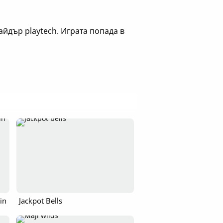
айдър playtech. Играта попада в
in
Jackpot Bells