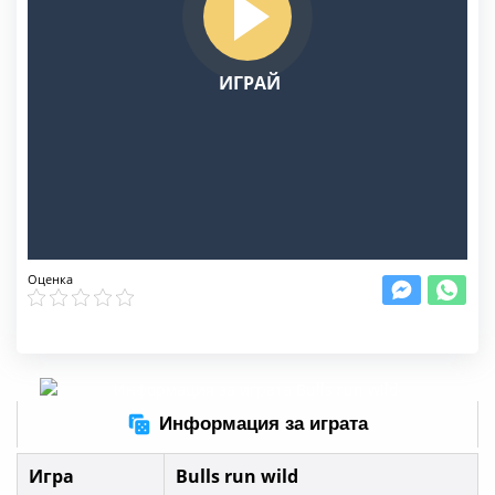
Оценка
Информация за играта
Игра
Bulls run wild