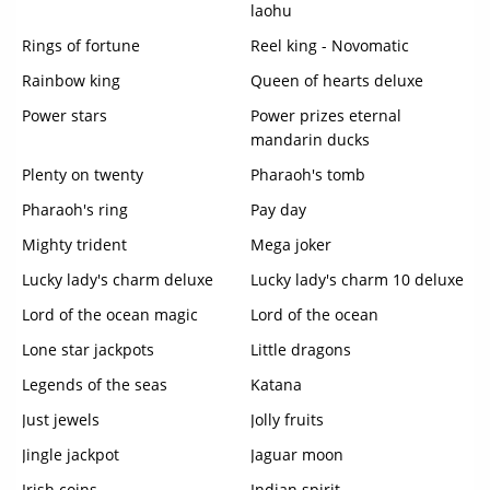
laohu
Rings of fortune
Reel king - Novomatic
Rainbow king
Queen of hearts deluxe
Power stars
Power prizes eternal
mandarin ducks
Plenty on twenty
Pharaoh's tomb
Pharaoh's ring
Pay day
Mighty trident
Mega joker
Lucky lady's charm deluxe
Lucky lady's charm 10 deluxe
Lord of the ocean magic
Lord of the ocean
Lone star jackpots
Little dragons
Legends of the seas
Katana
Just jewels
Jolly fruits
Jingle jackpot
Jaguar moon
Irish coins
Indian spirit