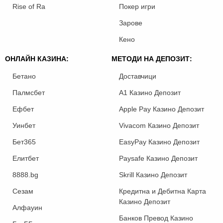
Rise of Ra
Покер игри
Зарове
Кено
ОНЛАЙН КАЗИНА:
МЕТОДИ НА ДЕПОЗИТ:
Бетано
Доставчици
Палмсбет
A1 Казино Депозит
Ефбет
Apple Pay Казино Депозит
Уинбет
Vivacom Казино Депозит
Бет365
EasyPay Казино Депозит
Елитбет
Paysafe Казино Депозит
8888.bg
Skrill Казино Депозит
Сезам
Кредитна и Дебитна Карта
Казино Депозит
Алфауин
Банков Превод Казино