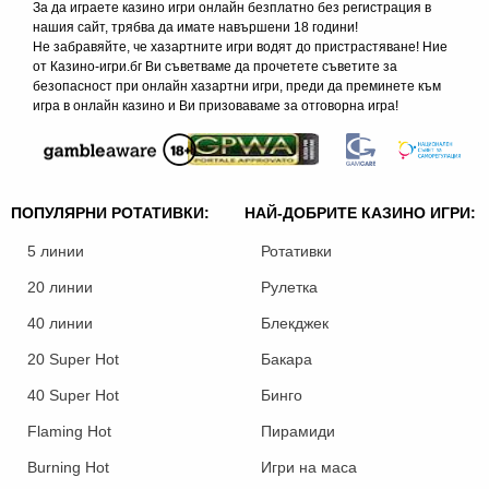
За да играете казино игри онлайн безплатно без регистрация в
нашия сайт, трябва да имате навършени 18 години!
Не забравяйте, че хазартните игри водят до пристрастяване! Ние
от Казино-игри.бг Ви съветваме да прочетете съветите за
безопасност при онлайн хазартни игри, преди да преминете към
игра в онлайн казино и Ви призоваваме за отговорна игра!
ПОПУЛЯРНИ РОТАТИВКИ:
НАЙ-ДОБРИТЕ КАЗИНО ИГРИ:
5 линии
Ротативки
20 линии
Рулетка
40 линии
Блекджек
20 Super Hot
Бакара
40 Super Hot
Бинго
Flaming Hot
Пирамиди
Burning Hot
Игри на маса