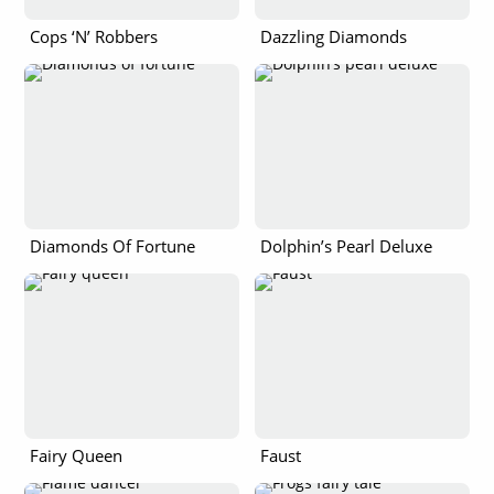
Cops ‘n’ Robbers
Dazzling Diamonds
Diamonds Of Fortune
Dolphin’s Pearl Deluxe
Fairy Queen
Faust