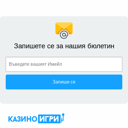
Запишете се за нашия бюлетин
Запиши се