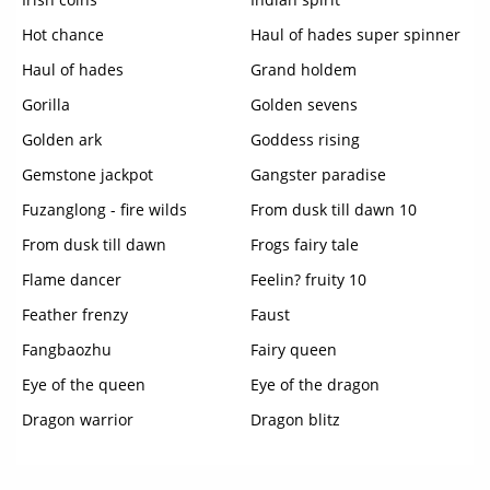
Hot chance
Haul of hades super spinner
Haul of hades
Grand holdem
Gorilla
Golden sevens
Golden ark
Goddess rising
Gemstone jackpot
Gangster paradise
Fuzanglong - fire wilds
From dusk till dawn 10
From dusk till dawn
Frogs fairy tale
Flame dancer
Feelin? fruity 10
Feather frenzy
Faust
Fangbaozhu
Fairy queen
Eye of the queen
Eye of the dragon
Dragon warrior
Dragon blitz