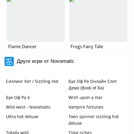
Flame Dancer
Frogs Fairy Tale
Други игри от Novomatic
Сизлинг Хот / Sizzling Hot
Бук Оф Ра Онлайн Слот
Демо (Book of Ra)
Бук Оф Ра 6
Wish upon a star
Wild west - Novomatic
Vampire fortunes
Ultra hot deluxe
Twin spinner sizzling hot
deluxe
Totally wild
Tidal riches