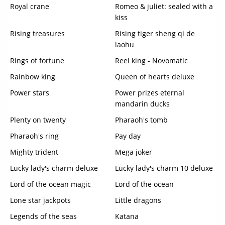
Royal crane
Romeo & juliet: sealed with a
kiss
Rising treasures
Rising tiger sheng qi de
laohu
Rings of fortune
Reel king - Novomatic
Rainbow king
Queen of hearts deluxe
Power stars
Power prizes eternal
mandarin ducks
Plenty on twenty
Pharaoh's tomb
Pharaoh's ring
Pay day
Mighty trident
Mega joker
Lucky lady's charm deluxe
Lucky lady's charm 10 deluxe
Lord of the ocean magic
Lord of the ocean
Lone star jackpots
Little dragons
Legends of the seas
Katana