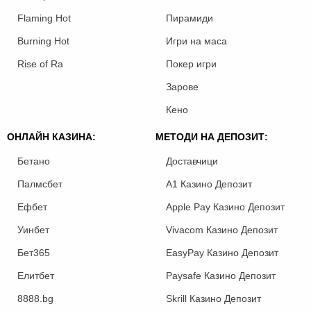
Flaming Hot
Пирамиди
Burning Hot
Игри на маса
Rise of Ra
Покер игри
Зарове
Кено
ОНЛАЙН КАЗИНА:
МЕТОДИ НА ДЕПОЗИТ:
Бетано
Доставчици
Палмсбет
A1 Казино Депозит
Ефбет
Apple Pay Казино Депозит
Уинбет
Vivacom Казино Депозит
Бет365
EasyPay Казино Депозит
Елитбет
Paysafe Казино Депозит
8888.bg
Skrill Казино Депозит