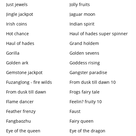
Just jewels
Jolly fruits
Jingle jackpot
Jaguar moon
Irish coins
Indian spirit
Hot chance
Haul of hades super spinner
Haul of hades
Grand holdem
Gorilla
Golden sevens
Golden ark
Goddess rising
Gemstone jackpot
Gangster paradise
Fuzanglong - fire wilds
From dusk till dawn 10
From dusk till dawn
Frogs fairy tale
Flame dancer
Feelin? fruity 10
Feather frenzy
Faust
Fangbaozhu
Fairy queen
Eye of the queen
Eye of the dragon