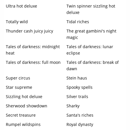
Ultra hot deluxe
Twin spinner sizzling hot
deluxe
Totally wild
Tidal riches
Thunder cash juicy juicy
The great gambini's night
magic
Tales of darkness: midnight
Tales of darkness: lunar
heat
eclipse
Tales of darkness: full moon
Tales of darkness: break of
dawn
Super circus
Stein haus
Star supreme
Spooky spells
Sizzling hot deluxe
Silver trails
Sherwood showdown
Sharky
Secret treasure
Santa's riches
Rumpel wildspins
Royal dynasty