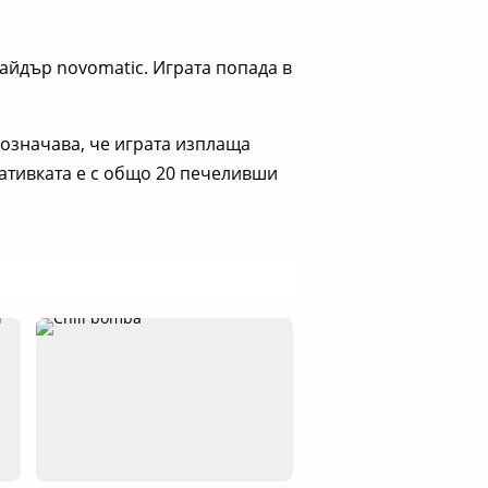
вайдър novomatic. Играта попада в
а означава, че играта изплаща
тативката е с общо 20 печеливши