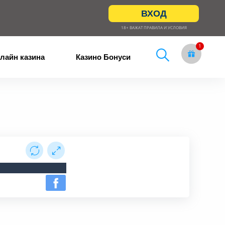
ВХОД
18+ ВАЖАТ ПРАВИЛА И УСЛОВИЯ
лайн казина
Казино Бонуси