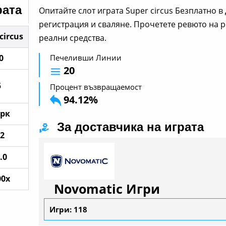
рата
Опитайте слот играта Super circus Безплатно 
регистрация и сваляне. Прочетете ревюто на р
circus
реални средства.
0
Печеливши Линии
20
5
Процент възвращаемост
94.12%
рк
За доставчика на играта
.2
.0
00x
Novomatic Игри
Игри: 118