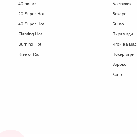
40 линии
Блекджек
20 Super Hot
Бакара
40 Super Hot
Бинго
Flaming Hot
Пирамиди
Burning Hot
Игри на мас
Rise of Ra
Покер игри
Зарове
Кено