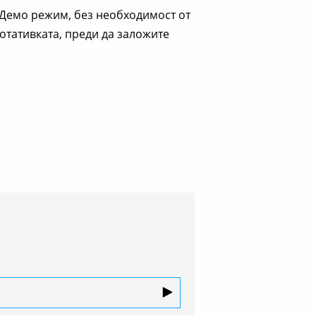
в Демо режим, без необходимост от
отативката, преди да заложите