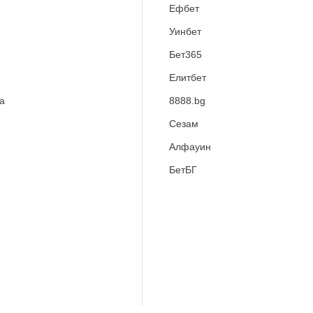
Ефбет
Уинбет
Бет365
Елитбет
а
8888.bg
Сезам
Алфауин
БетБГ