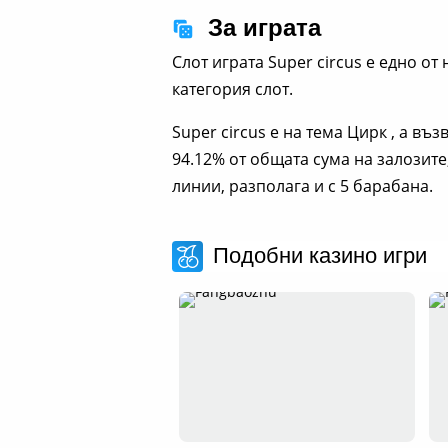
За играта
Слот играта Super circus е едно о
категория слот.
Super circus е на тема Цирк , а в
94.12% от общата сума на залозит
линии, разполага и с 5 барабана.
Подобни казино игри