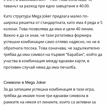
таванът за разход при едно завъртане е 40.00.
Като структура Mega Joker предлага малко по-
широка решетка от стандартната, като има 4 реда и 5
колони. Това позволява да има и цели 40 линии.
Важно е да се знае, че тази ротативка формира
успешни комбинации само отляво надясно, но не в
обратната посока. Това означава, че задължително
трябва да има символ на първия “барабан”, който да
участва в комбинация между еднакви карти, в
противен случай няма да има печалба.
Символи в Mega Joker
За да запишем успешна комбинация в тази игра,
трябва да имаме поне три еднакви символа в
рамките на някоя от линиите, които са активни за