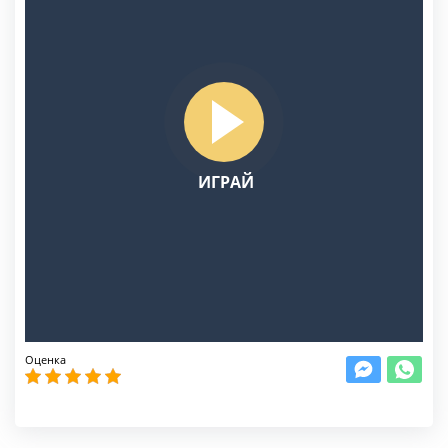
Оценка