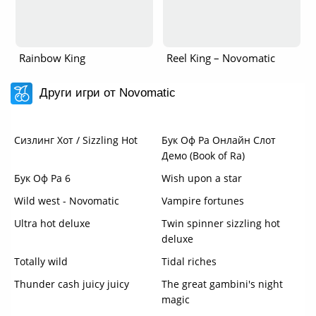
Rainbow King
Reel King – Novomatic
Други игри от Novomatic
Сизлинг Хот / Sizzling Hot
Бук Оф Ра Онлайн Слот
Демо (Book of Ra)
Бук Оф Ра 6
Wish upon a star
Wild west - Novomatic
Vampire fortunes
Ultra hot deluxe
Twin spinner sizzling hot
deluxe
Totally wild
Tidal riches
Thunder cash juicy juicy
The great gambini's night
magic