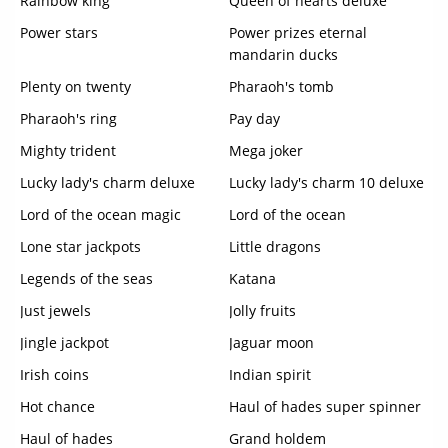
Rainbow king
Queen of hearts deluxe
Power stars
Power prizes eternal
mandarin ducks
Plenty on twenty
Pharaoh's tomb
Pharaoh's ring
Pay day
Mighty trident
Mega joker
Lucky lady's charm deluxe
Lucky lady's charm 10 deluxe
Lord of the ocean magic
Lord of the ocean
Lone star jackpots
Little dragons
Legends of the seas
Katana
Just jewels
Jolly fruits
Jingle jackpot
Jaguar moon
Irish coins
Indian spirit
Hot chance
Haul of hades super spinner
Haul of hades
Grand holdem