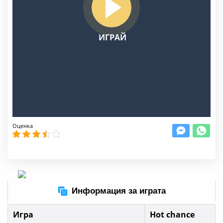
Оценка
Информация за играта
Игра
Hot chance