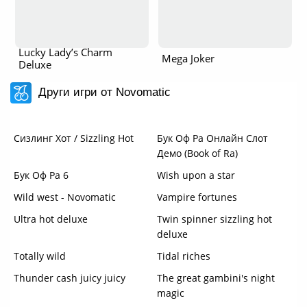
Lucky Lady’s Charm
Mega Joker
Deluxe
Други игри от Novomatic
Сизлинг Хот / Sizzling Hot
Бук Оф Ра Онлайн Слот
Демо (Book of Ra)
Бук Оф Ра 6
Wish upon a star
Wild west - Novomatic
Vampire fortunes
Ultra hot deluxe
Twin spinner sizzling hot
deluxe
Totally wild
Tidal riches
Thunder cash juicy juicy
The great gambini's night
magic