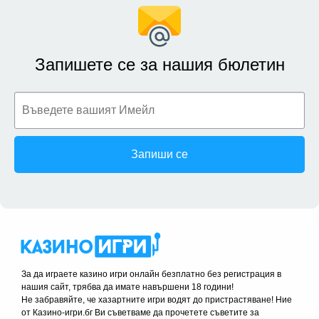
Запишете се за нашия бюлетин
Запиши се
За да играете казино игри онлайн безплатно без регистрация в
нашия сайт, трябва да имате навършени 18 години!
Не забравяйте, че хазартните игри водят до пристрастяване! Ние
от Казино-игри.бг Ви съветваме да прочетете съветите за