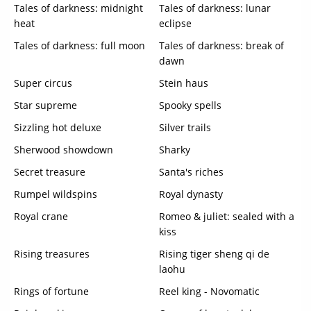
Tales of darkness: midnight
Tales of darkness: lunar
heat
eclipse
Tales of darkness: full moon
Tales of darkness: break of
dawn
Super circus
Stein haus
Star supreme
Spooky spells
Sizzling hot deluxe
Silver trails
Sherwood showdown
Sharky
Secret treasure
Santa's riches
Rumpel wildspins
Royal dynasty
Royal crane
Romeo & juliet: sealed with a
kiss
Rising treasures
Rising tiger sheng qi de
laohu
Rings of fortune
Reel king - Novomatic