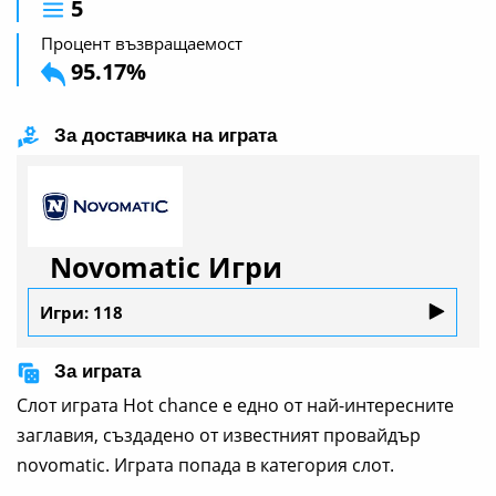
5
Процент възвращаемост
95.17%
За доставчика на играта
Novomatic Игри
Игри: 118
За играта
Слот играта Hot chance е едно от най-интересните
заглавия, създадено от известният провайдър
novomatic. Играта попада в категория слот.