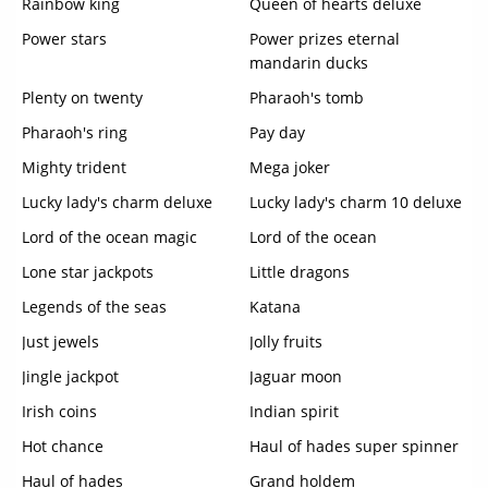
Rainbow king
Queen of hearts deluxe
Power stars
Power prizes eternal
mandarin ducks
Plenty on twenty
Pharaoh's tomb
Pharaoh's ring
Pay day
Mighty trident
Mega joker
Lucky lady's charm deluxe
Lucky lady's charm 10 deluxe
Lord of the ocean magic
Lord of the ocean
Lone star jackpots
Little dragons
Legends of the seas
Katana
Just jewels
Jolly fruits
Jingle jackpot
Jaguar moon
Irish coins
Indian spirit
Hot chance
Haul of hades super spinner
Haul of hades
Grand holdem