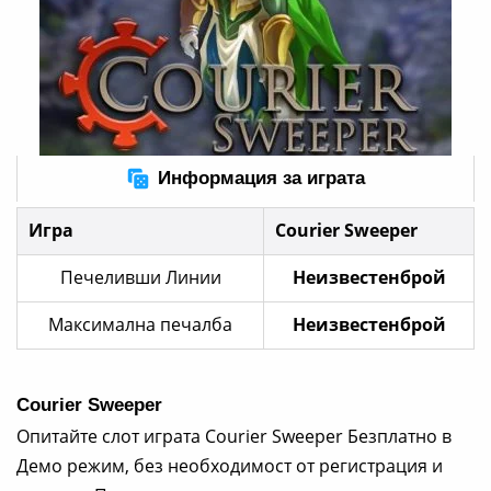
Информация за играта
Игра
Courier Sweeper
Печеливши Линии
Неизвестенброй
Максимална печалба
Неизвестенброй
Courier Sweeper
Опитайте слот играта Courier Sweeper Безплатно в
Демо режим, без необходимост от регистрация и