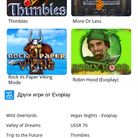
Thimbles
More Or Less
Rock Vs Paper Viking
Robin Hood (Evoplay)
Mode
Други игри от Evoplay
Wild Overlords
Vegas Nights - Evoplay
Valley of Dreams
USSR 70
Trip to the Future
Thimbles