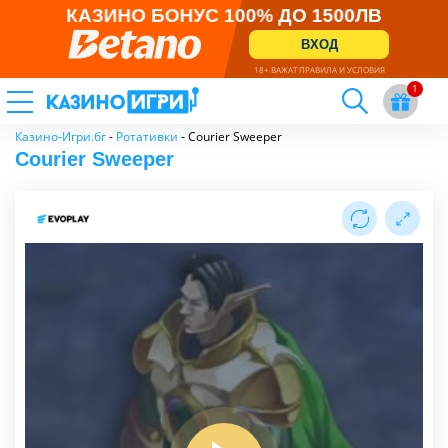
КАЗИНО БОНУС 100% ДО 1500ЛВ
ВХОД
18+ ВАЖАТ ПРАВИЛА И УСЛОВИЯ
Казино-Игри.бг
-
Ротативки
-
Courier Sweeper
Courier Sweeper