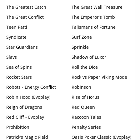
The Greatest Catch
The Great Wall Treasure
The Great Conflict
The Emperor's Tomb
Teen Patti
Talismans of Fortune
Syndicate
Surf Zone
Star Guardians
Sprinkle
Slavs
Shadow of Luxor
Sea of Spins
Roll the Dice
Rocket Stars
Rock vs Paper Viking Mode
Robots - Energy Conflict
Robinson
Robin Hood (Evoplay)
Rise of Horus
Reign of Dragons
Red Queen
Red Cliff - Evoplay
Raccoon Tales
Prohibition
Penalty Series
Patrick’s Magic Field
Oasis Poker Classic (Evoplay)