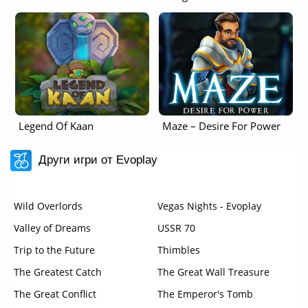
Legend Of Kaan
Maze – Desire For Power
Други игри от Evoplay
Wild Overlords
Vegas Nights - Evoplay
Valley of Dreams
USSR 70
Trip to the Future
Thimbles
The Greatest Catch
The Great Wall Treasure
The Great Conflict
The Emperor's Tomb