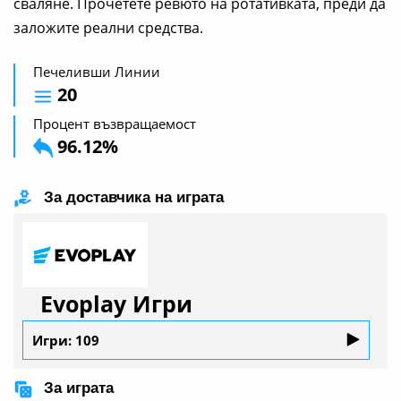
сваляне. Прочетете ревюто на ротативката, преди да
заложите реални средства.
Печеливши Линии
20
Процент възвращаемост
96.12%
За доставчика на играта
Evoplay Игри
Игри: 109
За играта