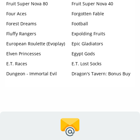
Fruit Super Nova 80
Fruit Super Nova 40
Four Aces
Forgotten Fable
Forest Dreams
Football
Fluffy Rangers
Expolding Fruits
European Roulette (Evoplay)
Epic Gladiators
Elven Princesses
Egypt Gods
E.T. Races
E.T. Lost Socks
Dungeon - Immortal Evil
Dragon's Tavern: Bonus Buy