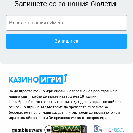
Запишете се за нашия бюлетин
Запиши се
За да играете казино игри онлайн безплатно без регистрация в
нашия сайт, трябва да имате навършени 18 години!
Не забравяйте, че хазартните игри водят до пристрастяване! Ние
от Казино-игри.бг Ви съветваме да прочетете съветите за
безопасност при онлайн хазартни игри, преди да преминете към
игра в онлайн казино и Ви призоваваме за отговорна игра!