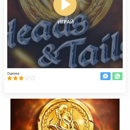
Оценка