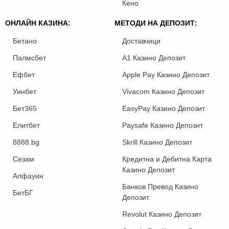
Кено
ОНЛАЙН КАЗИНА:
МЕТОДИ НА ДЕПОЗИТ:
Бетано
Доставчици
Палмсбет
A1 Казино Депозит
Ефбет
Apple Pay Казино Депозит
Уинбет
Vivacom Казино Депозит
Бет365
EasyPay Казино Депозит
Елитбет
Paysafe Казино Депозит
8888.bg
Skrill Казино Депозит
Сезам
Кредитна и Дебитна Карта
Казино Депозит
Алфауин
Банков Превод Казино
БетБГ
Депозит
Revolut Казино Депозит