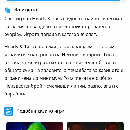
За играта
Слот играта Heads & Tails е едно от най-интересните
заглавия, създадено от известният провайдър
evoplay. Играта попада в категория слот.
Heads & Tails е на тема , а възвращаемостта към
играчите е настроена на Неизвестенброй . Това
означава, че играта изплаща Неизвестенброй от
общата сума на залозите, а печалбата за казиното е
ограничена до минимум. Ротативката е с общо
Неизвестенброй печеливши линии, разполага и с
барабана.
Подобни казино игри