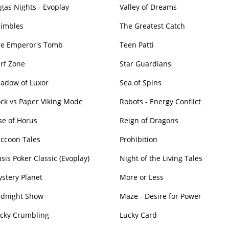
gas Nights - Evoplay
Valley of Dreams
imbles
The Greatest Catch
e Emperor's Tomb
Teen Patti
rf Zone
Star Guardians
adow of Luxor
Sea of Spins
ck vs Paper Viking Mode
Robots - Energy Conflict
se of Horus
Reign of Dragons
ccoon Tales
Prohibition
sis Poker Classic (Evoplay)
Night of the Living Tales
stery Planet
More or Less
dnight Show
Maze - Desire for Power
cky Crumbling
Lucky Card