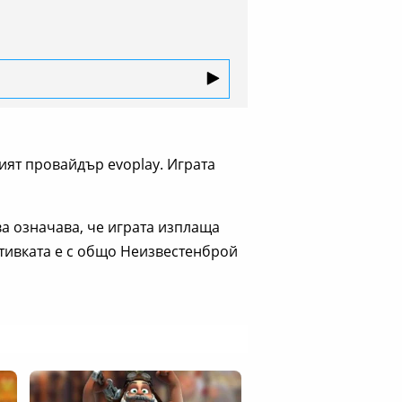
ният провайдър evoplay. Играта
ова означава, че играта изплаща
ативката е с общо Неизвестенброй