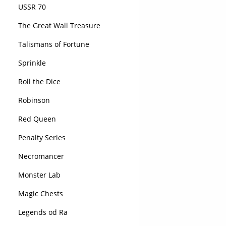
USSR 70
The Great Wall Treasure
Talismans of Fortune
Sprinkle
Roll the Dice
Robinson
Red Queen
Penalty Series
Necromancer
Monster Lab
Magic Chests
Legends od Ra