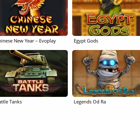
hinese New Year – Evoplay
Egypt Gods
ttle Tanks
Legends Od Ra