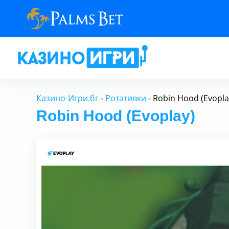
Казино-Игри.бг
-
Ротативки
-
Robin Hood (Evopla
Robin Hood (Evoplay)