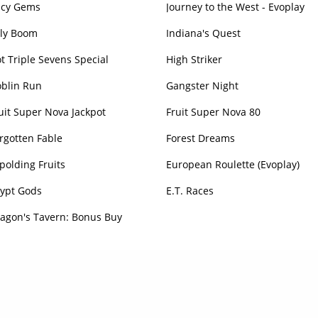
icy Gems
Journey to the West - Evoplay
lly Boom
Indiana's Quest
t Triple Sevens Special
High Striker
blin Run
Gangster Night
uit Super Nova Jackpot
Fruit Super Nova 80
rgotten Fable
Forest Dreams
polding Fruits
European Roulette (Evoplay)
ypt Gods
E.T. Races
agon's Tavern: Bonus Buy