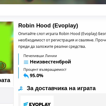
Robin Hood (Evoplay)
Опитайте слот играта Robin Hood (Evoplay) Бе
необходимост от регистрация и сваляне. Проче
преди да заложите реални средства.
Печеливши Линии
Неизвестенброй
Процент възвращаемост
95.0%
рата
За доставчика на играта