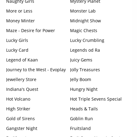
Naughty Girls
Mystery Planet
More or Less
Monster Lab
Money Minter
Midnight Show
Maze - Desire for Power
Magic Chests
Lucky Girls
Lucky Crumbling
Lucky Card
Legends od Ra
Legend of Kaan
Juicy Gems
Journey to the West - Evoplay
Jolly Treasures
Jewellery Store
Jelly Boom
Indiana's Quest
Hungry Night
Hot Volcano
Hot Triple Sevens Special
High Striker
Heads & Tails
Gold of Sirens
Goblin Run
Gangster Night
Fruitsland