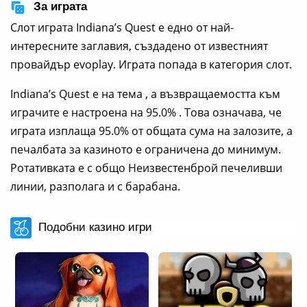
За играта
Слот играта Indiana’s Quest е едно от най-
интересните заглавия, създадено от известният
провайдър evoplay. Играта попада в категория слот.
Indiana’s Quest е на тема , а възвращаемостта към
играчите е настроена на 95.0% . Това означава, че
играта изплаща 95.0% от общата сума на залозите, а
печалбата за казиното е ограничена до минимум.
Ротативката е с общо Неизвестенброй печеливши
линии, разполага и с барабана.
Подобни казино игри