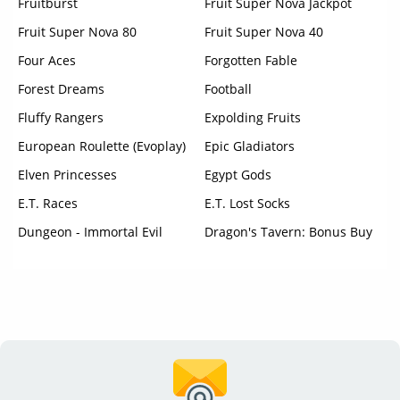
Fruitburst
Fruit Super Nova Jackpot
Fruit Super Nova 80
Fruit Super Nova 40
Four Aces
Forgotten Fable
Forest Dreams
Football
Fluffy Rangers
Expolding Fruits
European Roulette (Evoplay)
Epic Gladiators
Elven Princesses
Egypt Gods
E.T. Races
E.T. Lost Socks
Dungeon - Immortal Evil
Dragon's Tavern: Bonus Buy