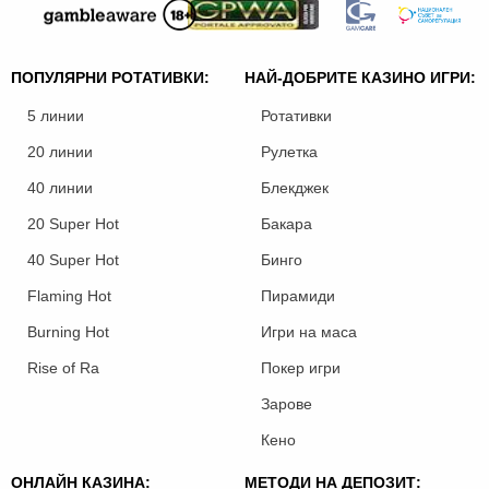
ПОПУЛЯРНИ РОТАТИВКИ:
НАЙ-ДОБРИТЕ КАЗИНО ИГРИ:
5 линии
Ротативки
20 линии
Рулетка
40 линии
Блекджек
20 Super Hot
Бакара
40 Super Hot
Бинго
Flaming Hot
Пирамиди
Burning Hot
Игри на маса
Rise of Ra
Покер игри
Зарове
Кено
ОНЛАЙН КАЗИНА:
МЕТОДИ НА ДЕПОЗИТ: