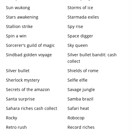
Sun wukong
Storms of ice
Stars awakening
Starmada exiles
Stallion strike
Spy rise
Spin a win
Space digger
Sorcerer's guild of magic
Sky queen
Sindbad golden voyage
Silver bullet bandit: cash
collect
Silver bullet
Shields of rome
Sherlock mystery
Selfie elfie
Secrets of the amazon
Savage jungle
Santa surprise
Samba brazil
Sahara riches cash collect
Safari heat
Rocky
Robocop
Retro rush
Record riches