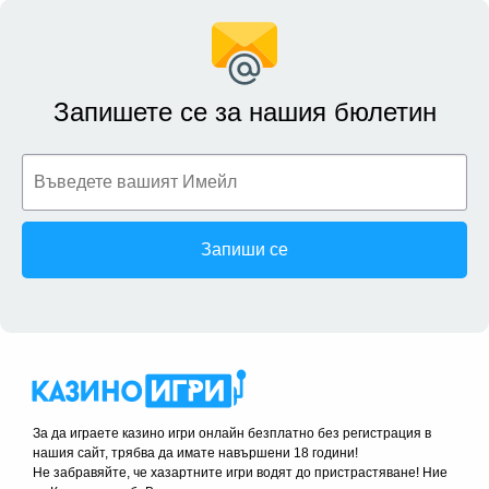
Запишете се за нашия бюлетин
Запиши се
За да играете казино игри онлайн безплатно без регистрация в
нашия сайт, трябва да имате навършени 18 години!
Не забравяйте, че хазартните игри водят до пристрастяване! Ние