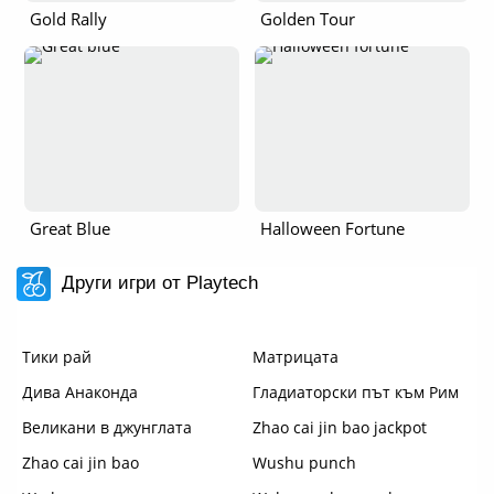
Gold Rally
Golden Tour
Great Blue
Halloween Fortune
Други игри от Playtech
Тики рай
Матрицата
Дива Анаконда
Гладиаторски път към Рим
Великани в джунглата
Zhao cai jin bao jackpot
Zhao cai jin bao
Wushu punch