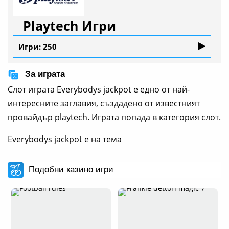
Playtech Игри
Игри: 250
За играта
Слот играта Everybodys jackpot е едно от най-
интересните заглавия, създадено от известният
провайдър playtech. Играта попада в категория слот.
Everybodys jackpot е на тема
Подобни казино игри