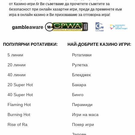
от Казино-игри.бг Ви съветваме да прочетете съветите за
безопасност при онлайн хазартни игри, преди да преминете към
игра в онлайн казино и Ви призоваваме за отговорна игра!
ПОПУЛЯРНИ РОТАТИВКИ:
НАЙ-ДОБРИТЕ КАЗИНО ИГРИ:
5 линии
Ротативки
20 линии
Рулетка
40 линии
Блекджек
20 Super Hot
Бакара
40 Super Hot
Бинго
Flaming Hot
Пирамиди
Burning Hot
Игри на маса
Rise of Ra
Покер игри
Зарове