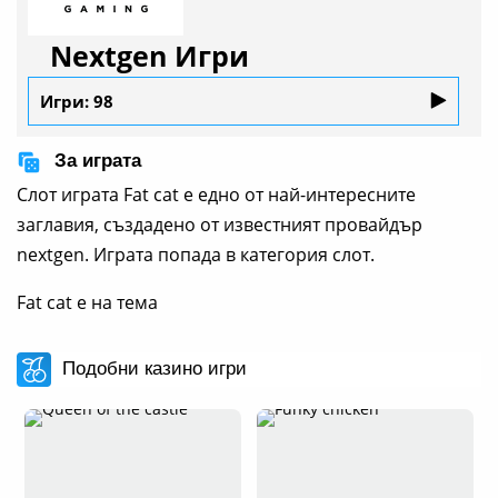
Nextgen Игри
Игри: 98
За играта
Слот играта Fat cat е едно от най-интересните
заглавия, създадено от известният провайдър
nextgen. Играта попада в категория слот.
Fat cat е на тема
Подобни казино игри