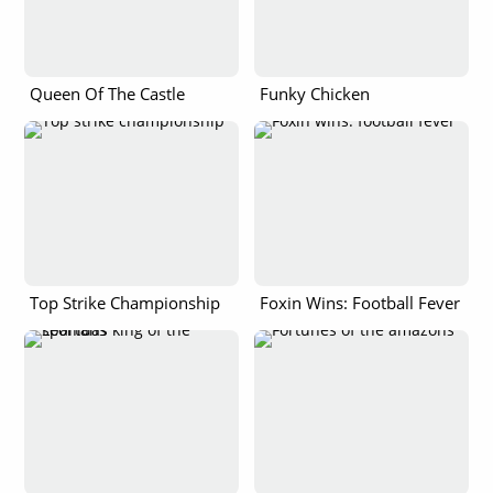
Queen Of The Castle
Funky Chicken
Top Strike Championship
Foxin Wins: Football Fever