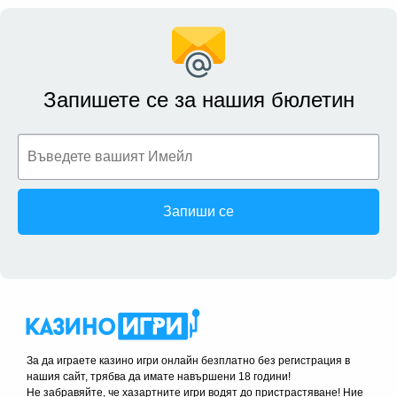
Запишете се за нашия бюлетин
Запиши се
За да играете казино игри онлайн безплатно без регистрация в
нашия сайт, трябва да имате навършени 18 години!
Не забравяйте, че хазартните игри водят до пристрастяване! Ние