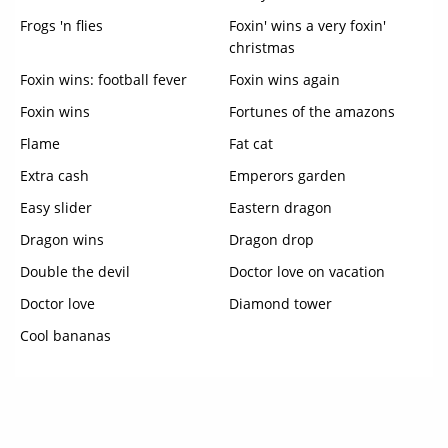
Frogs 'n flies
Foxin' wins a very foxin'
christmas
Foxin wins: football fever
Foxin wins again
Foxin wins
Fortunes of the amazons
Flame
Fat cat
Extra cash
Emperors garden
Easy slider
Eastern dragon
Dragon wins
Dragon drop
Double the devil
Doctor love on vacation
Doctor love
Diamond tower
Cool bananas