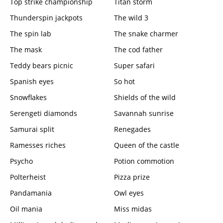
Top strike championship
Titan storm
Thunderspin jackpots
The wild 3
The spin lab
The snake charmer
The mask
The cod father
Teddy bears picnic
Super safari
Spanish eyes
So hot
Snowflakes
Shields of the wild
Serengeti diamonds
Savannah sunrise
Samurai split
Renegades
Ramesses riches
Queen of the castle
Psycho
Potion commotion
Polterheist
Pizza prize
Pandamania
Owl eyes
Oil mania
Miss midas