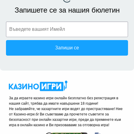
Запишете се за нашия бюлетин
Запиши се
За да играете казино игри онлайн безплатно без регистрация в
нашия сайт, трябва да имате навършени 18 години!
Не забравяйте, че хазартните игри водят до пристрастяване! Ние
от Казино-игри.бг Ви съветваме да прочетете съветите за
безопасност при онлайн хазартни игри, преди да преминете към
игра в онлайн казино и Ви призоваваме за отговорна игра!