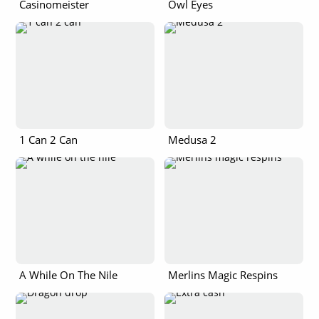
Casinomeister
Owl Eyes
1 Can 2 Can
Medusa 2
A While On The Nile
Merlins Magic Respins