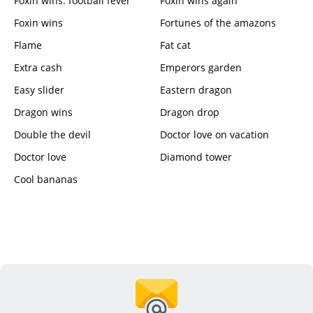
Foxin wins: football fever
Foxin wins again
Foxin wins
Fortunes of the amazons
Flame
Fat cat
Extra cash
Emperors garden
Easy slider
Eastern dragon
Dragon wins
Dragon drop
Double the devil
Doctor love on vacation
Doctor love
Diamond tower
Cool bananas