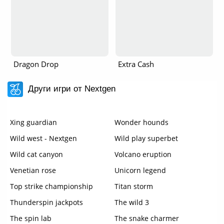
Dragon Drop
Extra Cash
Други игри от Nextgen
Xing guardian
Wonder hounds
Wild west - Nextgen
Wild play superbet
Wild cat canyon
Volcano eruption
Venetian rose
Unicorn legend
Top strike championship
Titan storm
Thunderspin jackpots
The wild 3
The spin lab
The snake charmer