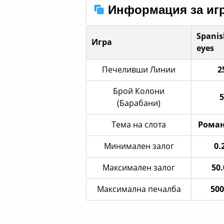
Информация за иг
Spanis
Игра
eyes
Печеливши Линии
2
Брой Колони
5
(Барабани)
Тема на слота
Рома
Минимален залог
0.
Максимален залог
50.
Максимална печалба
500