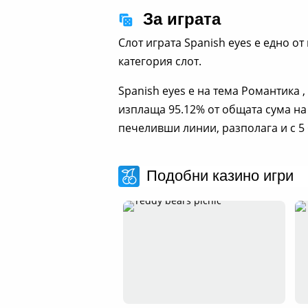
За играта
Слот играта Spanish eyes е едно о
категория слот.
Spanish eyes е на тема Романтика 
изплаща 95.12% от общата сума на 
печеливши линии, разполага и с 5
Подобни казино игри