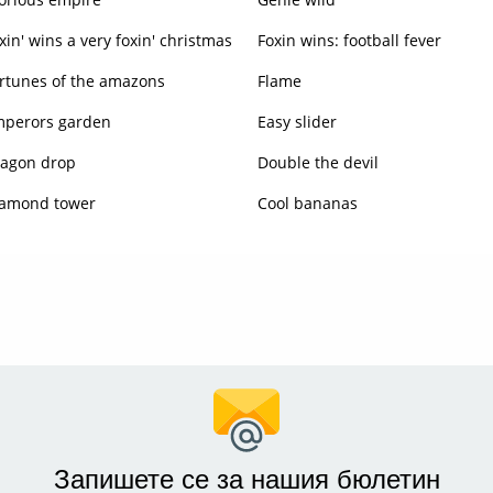
xin' wins a very foxin' christmas
Foxin wins: football fever
rtunes of the amazons
Flame
perors garden
Easy slider
agon drop
Double the devil
amond tower
Cool bananas
Запишете се за нашия бюлетин