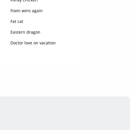
Foxin wins again
Fat cat
Eastern dragon
Doctor love on vacation