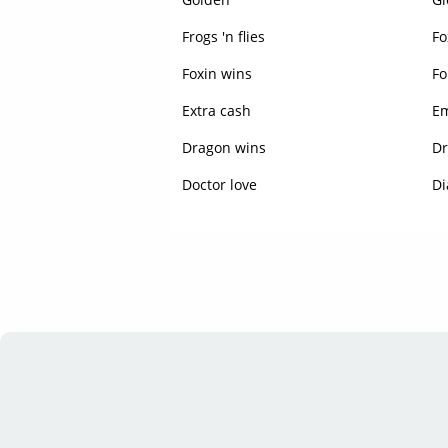
Frogs 'n flies
Fo
Foxin wins
Fo
Extra cash
Em
Dragon wins
Dr
Doctor love
Di