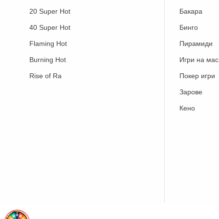
20 Super Hot
Бакара
40 Super Hot
Бинго
Flaming Hot
Пирамиди
Burning Hot
Игри на мас
Rise of Ra
Покер игри
Зарове
Кено