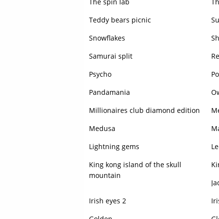
The spin lab
Th
Teddy bears picnic
Su
Snowflakes
Sh
Samurai split
R
Psycho
Po
Pandamania
Ow
Millionaires club diamond edition
Me
Medusa
Ma
Lightning gems
Le
King kong island of the skull
Ki
mountain
Ja
Irish eyes 2
Ir
Golden
Gl