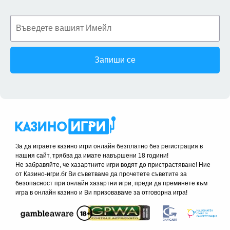
Запиши се
За да играете казино игри онлайн безплатно без регистрация в
нашия сайт, трябва да имате навършени 18 години!
Не забравяйте, че хазартните игри водят до пристрастяване! Ние
от Казино-игри.бг Ви съветваме да прочетете съветите за
безопасност при онлайн хазартни игри, преди да преминете към
игра в онлайн казино и Ви призоваваме за отговорна игра!