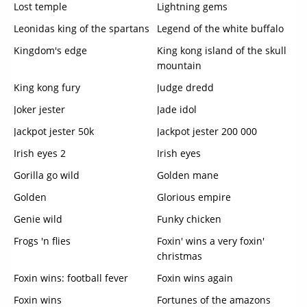
Lost temple
Lightning gems
Leonidas king of the spartans
Legend of the white buffalo
Kingdom's edge
King kong island of the skull
mountain
King kong fury
Judge dredd
Joker jester
Jade idol
Jackpot jester 50k
Jackpot jester 200 000
Irish eyes 2
Irish eyes
Gorilla go wild
Golden mane
Golden
Glorious empire
Genie wild
Funky chicken
Frogs 'n flies
Foxin' wins a very foxin'
christmas
Foxin wins: football fever
Foxin wins again
Foxin wins
Fortunes of the amazons