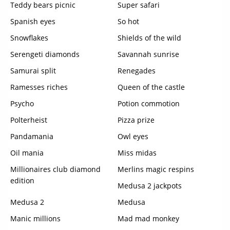
Teddy bears picnic
Super safari
Spanish eyes
So hot
Snowflakes
Shields of the wild
Serengeti diamonds
Savannah sunrise
Samurai split
Renegades
Ramesses riches
Queen of the castle
Psycho
Potion commotion
Polterheist
Pizza prize
Pandamania
Owl eyes
Oil mania
Miss midas
Millionaires club diamond
Merlins magic respins
edition
Medusa 2 jackpots
Medusa 2
Medusa
Manic millions
Mad mad monkey