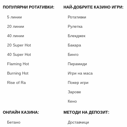
ПОПУЛЯРНИ РОТАТИВКИ:
НАЙ-ДОБРИТЕ КАЗИНО ИГРИ:
5 линии
Ротативки
20 линии
Рулетка
40 линии
Блекджек
20 Super Hot
Бакара
40 Super Hot
Бинго
Flaming Hot
Пирамиди
Burning Hot
Игри на маса
Rise of Ra
Покер игри
Зарове
Кено
ОНЛАЙН КАЗИНА:
МЕТОДИ НА ДЕПОЗИТ:
Бетано
Доставчици