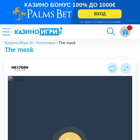
КАЗИНО БОНУС 100% ДО 1000€
ВХОД
18+ ВАЖАТ ПРАВИЛА И УСЛОВИЯ
Казино-Игри.бг
-
Ротативки
-
The mask
The mask