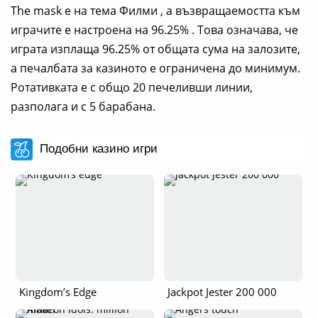
The mask е на тема Филми , а възвращаемостта към
играчите е настроена на 96.25% . Това означава, че
играта изплаща 96.25% от общата сума на залозите,
а печалбата за казиното е ограничена до минимум.
Ротативката е с общо 20 печеливши линии,
разполага и с 5 барабана.
Подобни казино игри
Kingdom’s Edge
Jackpot Jester 200 000