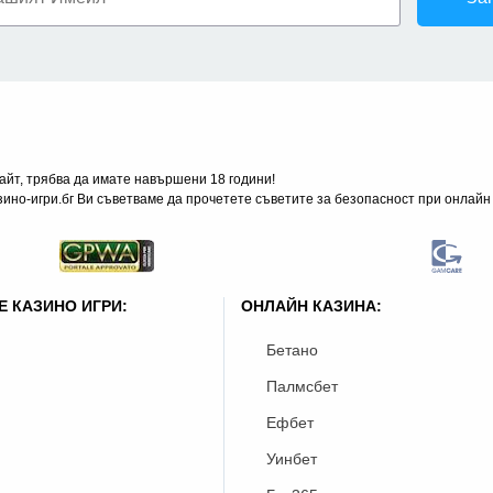
айт, трябва да имате навършени 18 години!
зино-игри.бг Ви съветваме да прочетете съветите за безопасност при онлайн 
Е КАЗИНО ИГРИ:
ОНЛАЙН КАЗИНА:
Бетано
Палмсбет
Ефбет
Уинбет