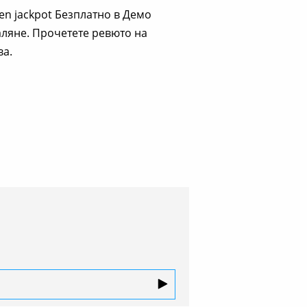
ven jackpot Безплатно в Демо
аляне. Прочетете ревюто на
ва.