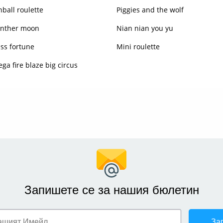
nball roulette
Piggies and the wolf
nther moon
Nian nian you yu
ss fortune
Mini roulette
ga fire blaze big circus
Запишете се за нашия бюлетин
За