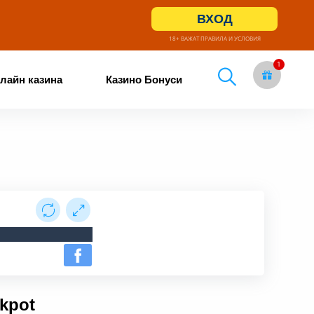
ВХОД
€
18+ ВАЖАТ ПРАВИЛА И УСЛОВИЯ
лайн казина
Казино Бонуси
ckpot