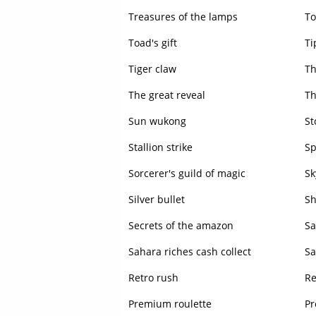
Treasures of the lamps
To
Toad's gift
Ti
Tiger claw
Th
The great reveal
Th
Sun wukong
St
Stallion strike
Sp
Sorcerer's guild of magic
Sk
Silver bullet
Sh
Secrets of the amazon
Sa
Sahara riches cash collect
Sa
Retro rush
Re
Premium roulette
Pr