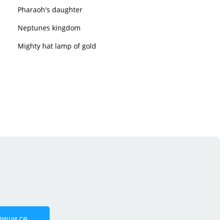
Pharaoh's daughter
Neptunes kingdom
Mighty hat lamp of gold
пиши се