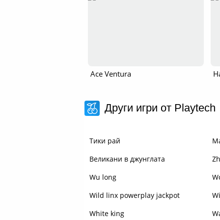
Ace Ventura
H
Други игри от Playtech
Тики рай
М
Великани в джунглата
Zh
Wu long
Wo
Wild linx powerplay jackpot
Wi
White king
Wa