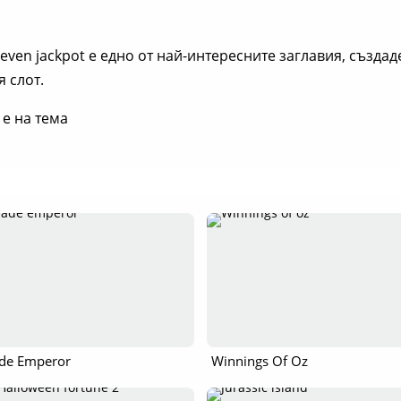
 seven jackpot е едно от най-интересните заглавия, създ
я слот.
 е на тема
ade Emperor
Winnings Of Oz