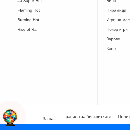
40 Super Hot
Бинго
Flaming Hot
Пирамиди
Burning Hot
Игри на мас
Rise of Ra
Покер игри
Зарове
Кено
Правила за бисквитките
Полит
За нас