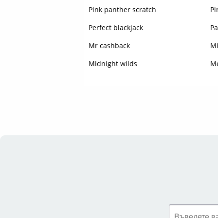
Pink panther scratch
Pi
Perfect blackjack
Pa
Mr cashback
Mi
Midnight wilds
Me