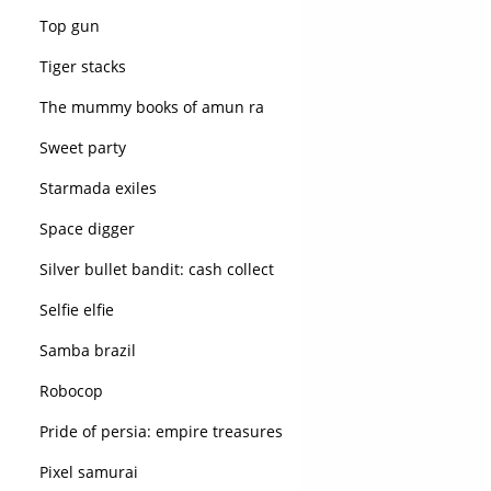
Top gun
Tiger stacks
The mummy books of amun ra
Sweet party
Starmada exiles
Space digger
Silver bullet bandit: cash collect
Selfie elfie
Samba brazil
Robocop
Pride of persia: empire treasures
Pixel samurai