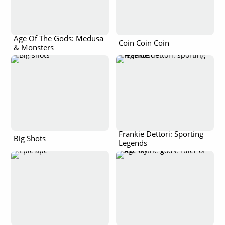
Age Of The Gods: Medusa
Coin Coin Coin
& Monsters
Frankie Dettori: Sporting
Big Shots
Legends