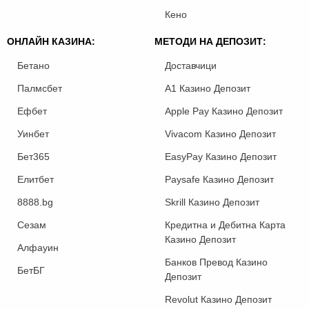
Кено
ОНЛАЙН КАЗИНА:
МЕТОДИ НА ДЕПОЗИТ:
Бетано
Доставчици
Палмсбет
A1 Казино Депозит
Ефбет
Apple Pay Казино Депозит
Уинбет
Vivacom Казино Депозит
Бет365
EasyPay Казино Депозит
Елитбет
Paysafe Казино Депозит
8888.bg
Skrill Казино Депозит
Сезам
Кредитна и Дебитна Карта
Казино Депозит
Алфауин
Банков Превод Казино
БетБГ
Депозит
Revolut Казино Депозит