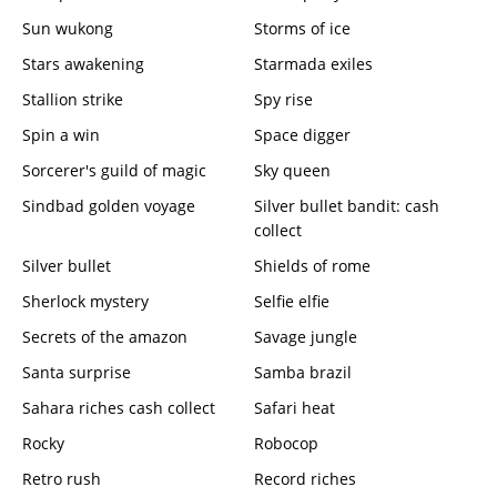
Sun wukong
Storms of ice
Stars awakening
Starmada exiles
Stallion strike
Spy rise
Spin a win
Space digger
Sorcerer's guild of magic
Sky queen
Sindbad golden voyage
Silver bullet bandit: cash
collect
Silver bullet
Shields of rome
Sherlock mystery
Selfie elfie
Secrets of the amazon
Savage jungle
Santa surprise
Samba brazil
Sahara riches cash collect
Safari heat
Rocky
Robocop
Retro rush
Record riches