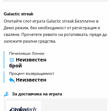
Galactic streak
Опитайте слот играта Galactic streak Безплатно в
Демо режим, без необходимост от регистрация и
сваляне. Прочетете ревюто на ротативката, преди да
заложите реални средства.
Печеливши Линии
Неизвестен
брой
Процент възвращаемост
Неизвестен
За доставчика на играта