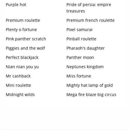
Purple hot
Pride of persia: empire
treasures
Premium roulette
Premium french roulette
Plenty o fortune
Pixel samurai
Pink panther scratch
Pinball roulette
Piggies and the wolf
Pharaoh's daughter
Perfect blackjack
Panther moon
Nian nian you yu
Neptunes kingdom
Mr cashback
Miss fortune
Mini roulette
Mighty hat lamp of gold
Midnight wilds
Mega fire blaze big circus