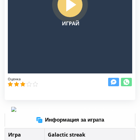
Оценка
Информация за играта
Игра
Galactic streak