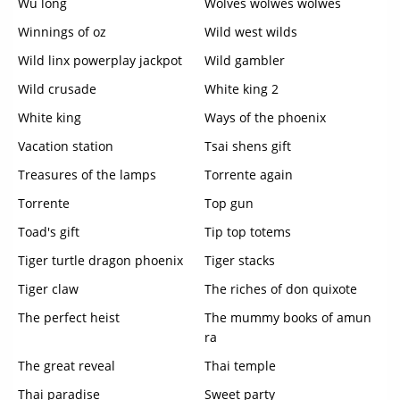
Wu long
Wolves wolwes wolwes
Winnings of oz
Wild west wilds
Wild linx powerplay jackpot
Wild gambler
Wild crusade
White king 2
White king
Ways of the phoenix
Vacation station
Tsai shens gift
Treasures of the lamps
Torrente again
Torrente
Top gun
Toad's gift
Tip top totems
Tiger turtle dragon phoenix
Tiger stacks
Tiger claw
The riches of don quixote
The perfect heist
The mummy books of amun
ra
The great reveal
Thai temple
Thai paradise
Sweet party