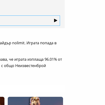
айдър nolimit. Играта попада в
чава, че играта изплаща 96.01% от
 е с общо Неизвестенброй