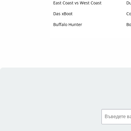
East Coast vs West Coast
D
Das xBoot
Co
Buffalo Hunter
Bo