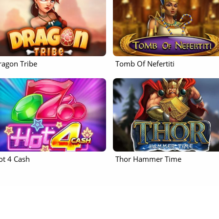
ragon Tribe
Tomb Of Nefertiti
ot 4 Cash
Thor Hammer Time