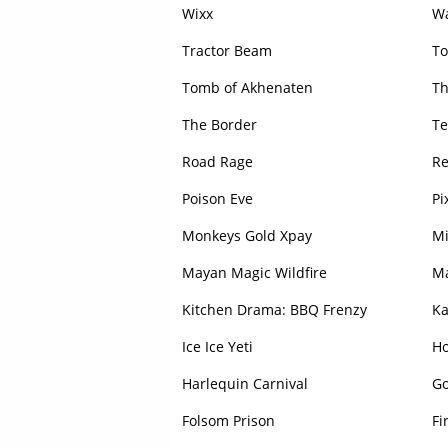
Wixx
Wa
Tractor Beam
To
Tomb of Akhenaten
T
The Border
Te
Road Rage
R
Poison Eve
Pi
Monkeys Gold Xpay
Mi
Mayan Magic Wildfire
Ma
Kitchen Drama: BBQ Frenzy
Ka
Ice Ice Yeti
Ho
Harlequin Carnival
Go
Folsom Prison
Fi