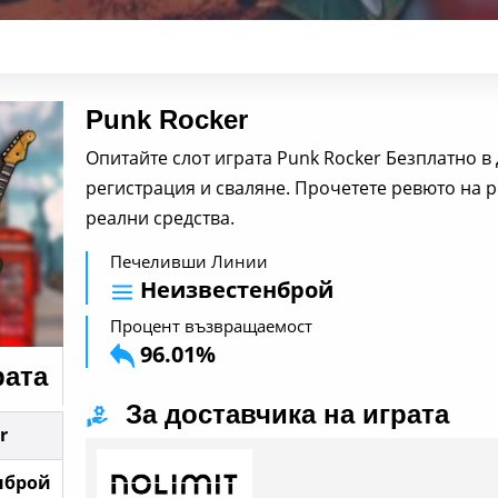
Punk Rocker
Опитайте слот играта Punk Rocker Безплатно 
регистрация и сваляне. Прочетете ревюто на р
реални средства.
Печеливши Линии
Неизвестенброй
Процент възвращаемост
96.01%
рата
За доставчика на играта
r
нброй