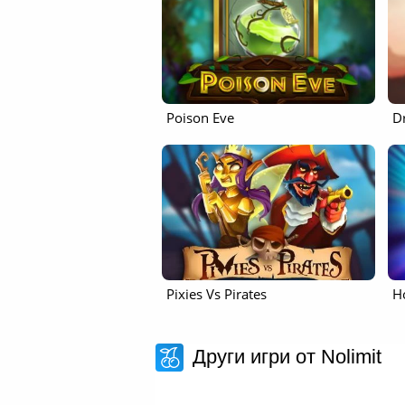
Poison Eve
D
Pixies Vs Pirates
H
Други игри от Nolimit