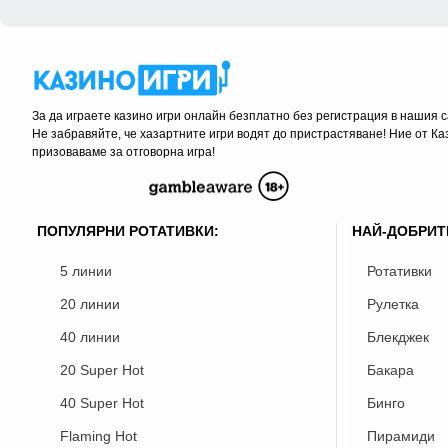
За да играете казино игри онлайн безплатно без регистрация в нашия с
Не забравяйте, че хазартните игри водят до пристрастяване! Ние от Ка
призоваваме за отговорна игра!
ПОПУЛЯРНИ РОТАТИВКИ:
НАЙ-ДОБРИТ
5 линии
Ротативки
20 линии
Рулетка
40 линии
Блекджек
20 Super Hot
Бакара
40 Super Hot
Бинго
Flaming Hot
Пирамиди