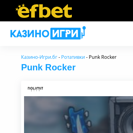
Казино-Игри.бг
-
Ротативки
-
Punk Rocker
Punk Rocker