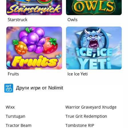
Starstruck
Owls
Fruits
Ice Ice Yeti
Други игри от Nolimit
Wixx
Warrior Graveyard Xnudge
Turstugan
True Grit Redemption
Tractor Beam
Tombstone RIP