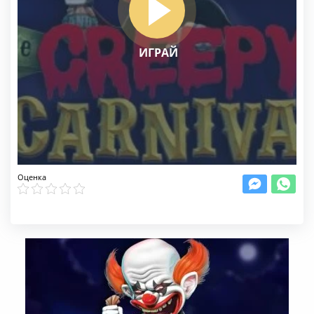
Оценка