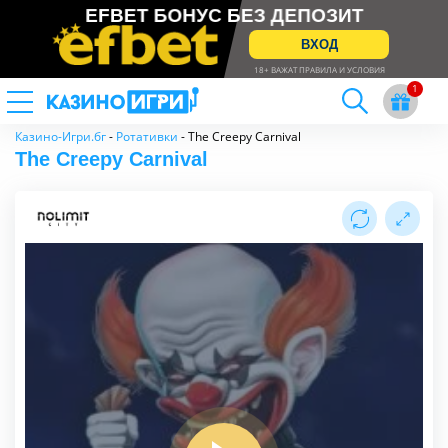
EFBET БОНУС БЕЗ ДЕПОЗИТ
ВХОД
18+ ВАЖАТ ПРАВИЛА И УСЛОВИЯ
Казино-Игри.бг
-
Ротативки
-
The Creepy Carnival
The Creepy Carnival