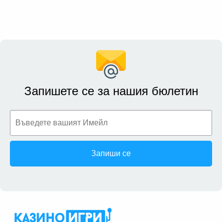
Запишете се за нашия бюлетин
Запиши се