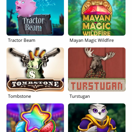
Tractor Beam
Mayan Magic Wildfire
Tombstone
Turstugan