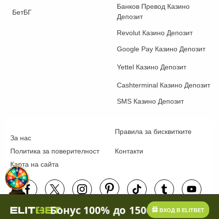
Банков Превод Казино
БетБГ
Депозит
Revolut Казино Депозит
Google Pay Казино Депозит
Yettel Казино Депозит
Cashterminal Казино Депозит
SMS Казино Депозит
Правила за бисквитките
За нас
Политика за поверителност
Контакти
Карта на сайта
Ⓒ Произведено в Пловдив 🇧🇬 България
Бонус 100% до 1500€
ВХОД В ELITBET