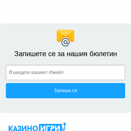
Запишете се за нашия бюлетин
Запиши се