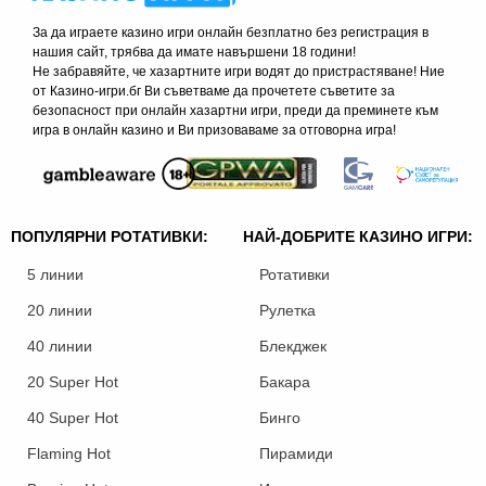
За да играете казино игри онлайн безплатно без регистрация в
нашия сайт, трябва да имате навършени 18 години!
Не забравяйте, че хазартните игри водят до пристрастяване! Ние
от Казино-игри.бг Ви съветваме да прочетете съветите за
безопасност при онлайн хазартни игри, преди да преминете към
игра в онлайн казино и Ви призоваваме за отговорна игра!
ПОПУЛЯРНИ РОТАТИВКИ:
НАЙ-ДОБРИТЕ КАЗИНО ИГРИ:
5 линии
Ротативки
20 линии
Рулетка
40 линии
Блекджек
20 Super Hot
Бакара
40 Super Hot
Бинго
Flaming Hot
Пирамиди