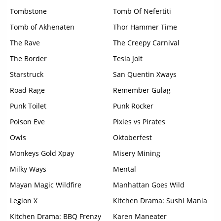
Tombstone
Tomb Of Nefertiti
Tomb of Akhenaten
Thor Hammer Time
The Rave
The Creepy Carnival
The Border
Tesla Jolt
Starstruck
San Quentin Xways
Road Rage
Remember Gulag
Punk Toilet
Punk Rocker
Poison Eve
Pixies vs Pirates
Owls
Oktoberfest
Monkeys Gold Xpay
Misery Mining
Milky Ways
Mental
Mayan Magic Wildfire
Manhattan Goes Wild
Legion X
Kitchen Drama: Sushi Mania
Kitchen Drama: BBQ Frenzy
Karen Maneater