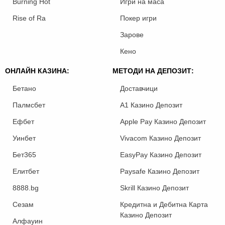
Burning Hot
Игри на маса
Rise of Ra
Покер игри
Зарове
Кено
ОНЛАЙН КАЗИНА:
МЕТОДИ НА ДЕПОЗИТ:
Бетано
Доставчици
Палмсбет
A1 Казино Депозит
Ефбет
Apple Pay Казино Депозит
Уинбет
Vivacom Казино Депозит
Бет365
EasyPay Казино Депозит
Елитбет
Paysafe Казино Депозит
8888.bg
Skrill Казино Депозит
Сезам
Кредитна и Дебитна Карта
Казино Депозит
Алфауин