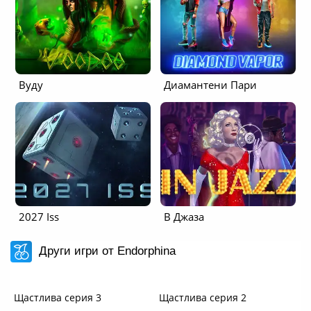
Вуду
Диамантени Пари
2027 Iss
В Джаза
Други игри от Endorphina
Щастлива серия 3
Щастлива серия 2