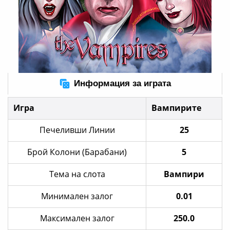
Информация за играта
Игра
Вампирите
Печеливши Линии
25
Брой Колони (Барабани)
5
Тема на слота
Вампири
Минимален залог
0.01
Максимален залог
250.0