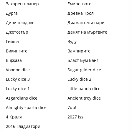
Захарен планер
Емирството
Дурга
Древна Троя
Диви плодове
Диамантени пари
Джетсетър
Денят на мъртвите
Гейша
Вуду
Викингите
Вампирите
В джаза
Бласт Бум Банг
Voodoo dice
Sugar glider dice
Lucky dice 3
Lucky dice 2
Lucky dice 1
Little panda dice
Asgardians dice
Ancient troy dice
Almighty sparta dice
7up!
4 Краля
2027 iss
2016 Гладиатори