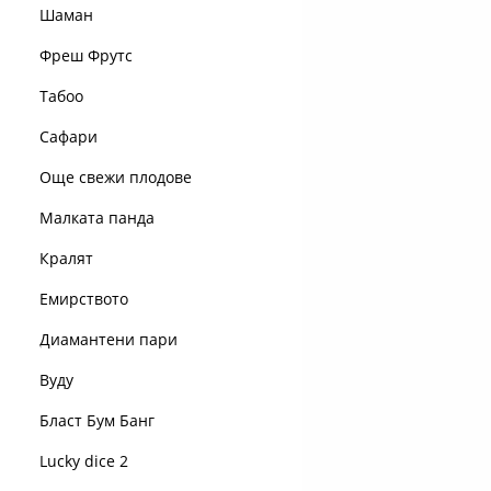
Шаман
Фреш Фрутс
Табоо
Сафари
Още свежи плодове
Малката панда
Кралят
Емирството
Диамантени пари
Вуду
Бласт Бум Банг
Lucky dice 2