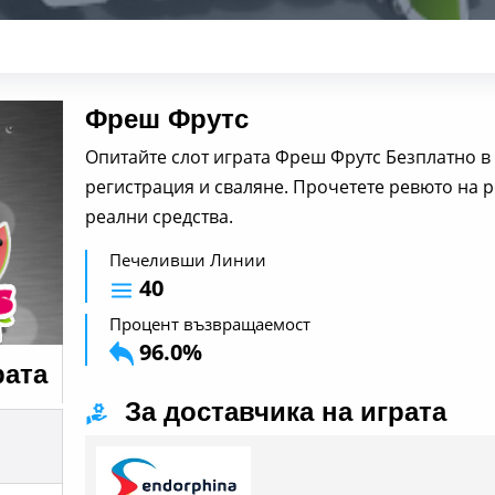
Фреш Фрутс
Опитайте слот играта Фреш Фрутс Безплатно в
регистрация и сваляне. Прочетете ревюто на р
реални средства.
Печеливши Линии
40
Процент възвращаемост
96.0%
рата
За доставчика на играта