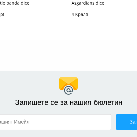
ttle panda dice
Asgardians dice
p!
4 Краля
Запишете се за нашия бюлетин
За