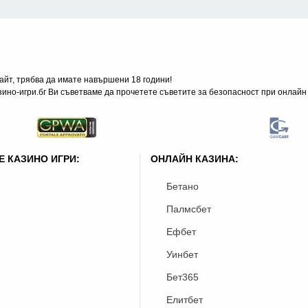
айт, трябва да имате навършени 18 години!
зино-игри.бг Ви съветваме да прочетете съветите за безопасност при онлайн 
Е КАЗИНО ИГРИ:
ОНЛАЙН КАЗИНА:
Бетано
Палмсбет
Ефбет
Уинбет
Бет365
Елитбет