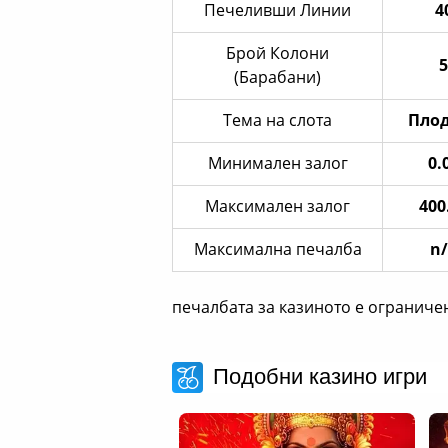
Печеливши Линии
4
Брой Колони
5
(Барабани)
Тема на слота
Пло
Минимален залог
0.
Максимален залог
400
Максимална печалба
n
печалбата за казиното е ограниче
Подобни казино игри