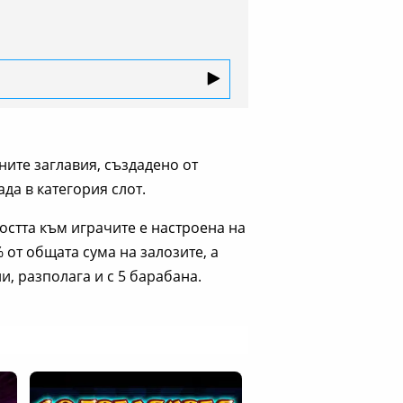
ните заглавия, създадено от
да в категория слот.
остта към играчите е настроена на
% от общата сума на залозите, а
, разполага и с 5 барабана.