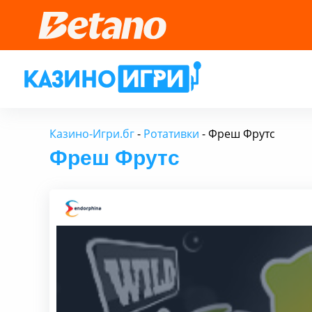
Казино-Игри.бг
-
Ротативки
-
Фреш Фрутс
Фреш Фрутс