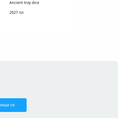
Ancient troy dice
2027 iss
пиши се