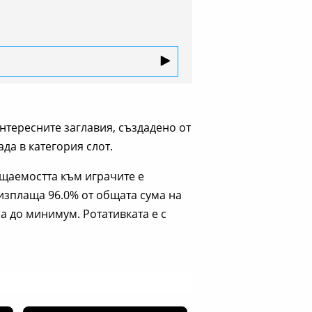
интересните заглавия, създадено от
да в категория слот.
ащаемостта към играчите е
 изплаща 96.0% от общата сума на
а до минимум. Ротативката е с