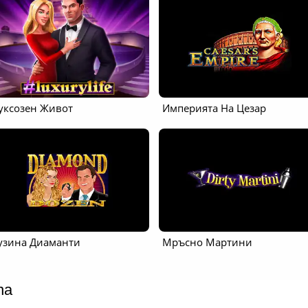
уксозен Живот
Империята На Цезар
узина Диаманти
Мръсно Мартини
na