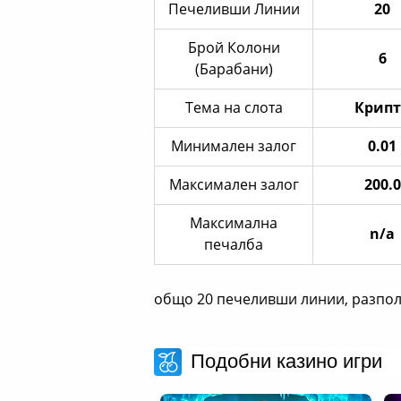
Печеливши Линии
20
Брой Колони
6
(Барабани)
Тема на слота
Крипт
Минимален залог
0.01
Максимален залог
200.0
Максимална
n/a
печалба
общо 20 печеливши линии, разпола
Подобни казино игри