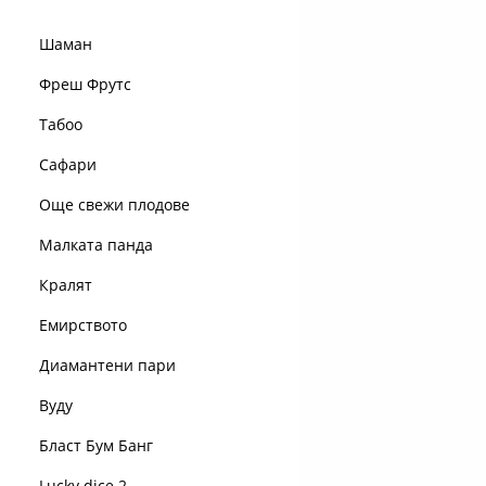
Шаман
Фреш Фрутс
Табоо
Сафари
Още свежи плодове
Малката панда
Кралят
Емирството
Диамантени пари
Вуду
Бласт Бум Банг
Lucky dice 2