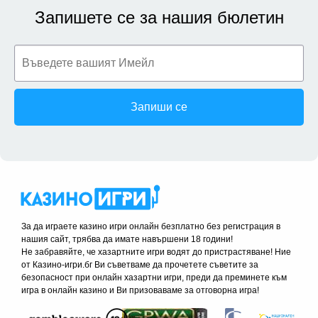
Запишете се за нашия бюлетин
Запиши се
За да играете казино игри онлайн безплатно без регистрация в
нашия сайт, трябва да имате навършени 18 години!
Не забравяйте, че хазартните игри водят до пристрастяване! Ние
от Казино-игри.бг Ви съветваме да прочетете съветите за
безопасност при онлайн хазартни игри, преди да преминете към
игра в онлайн казино и Ви призоваваме за отговорна игра!