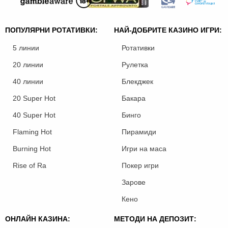
ПОПУЛЯРНИ РОТАТИВКИ:
НАЙ-ДОБРИТЕ КАЗИНО ИГРИ:
5 линии
Ротативки
20 линии
Рулетка
40 линии
Блекджек
20 Super Hot
Бакара
40 Super Hot
Бинго
Flaming Hot
Пирамиди
Burning Hot
Игри на маса
Rise of Ra
Покер игри
Зарове
Кено
ОНЛАЙН КАЗИНА:
МЕТОДИ НА ДЕПОЗИТ: