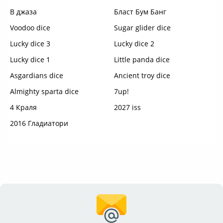
В джаза
Бласт Бум Банг
Voodoo dice
Sugar glider dice
Lucky dice 3
Lucky dice 2
Lucky dice 1
Little panda dice
Asgardians dice
Ancient troy dice
Almighty sparta dice
7up!
4 Краля
2027 iss
2016 Гладиатори