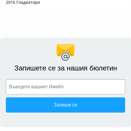
2016 Гладиатори
Запишете се за нашия бюлетин
Запиши се