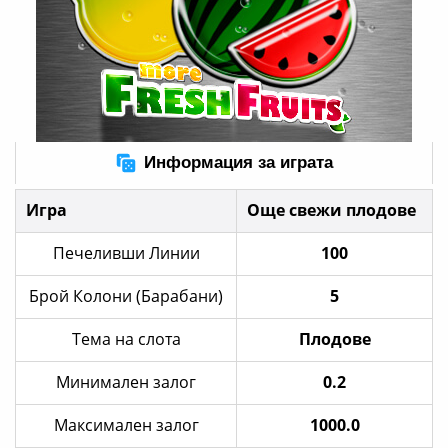
Информация за играта
Игра
Още свежи плодове
Печеливши Линии
100
Брой Колони (Барабани)
5
Тема на слота
Плодове
Минимален залог
0.2
Максимален залог
1000.0