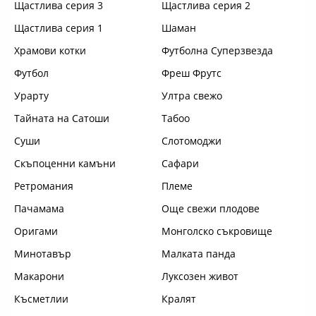
Щастлива серия 3
Щастлива серия 2
Щастлива серия 1
Шаман
Храмови котки
Футболна Суперзвезда
Футбол
Фреш Фрутс
Урарту
Ултра свежо
Тайната на Сатоши
Табоо
Суши
Слотомоджи
Скъпоценни камъни
Сафари
Ретромания
Племе
Пачамама
Още свежи плодове
Оригами
Монголско съкровище
Минотавър
Малката панда
Макарони
Луксозен живот
Късметлии
Кралят