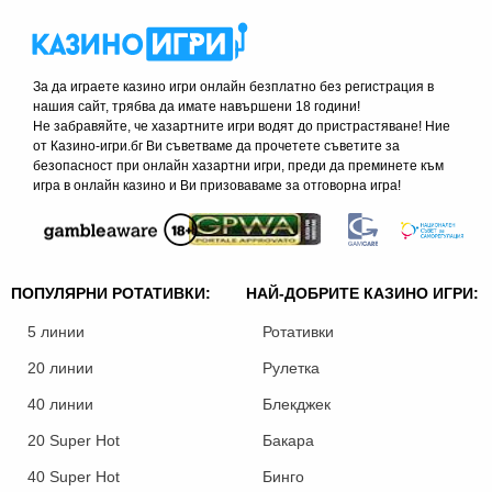
За да играете казино игри онлайн безплатно без регистрация в
нашия сайт, трябва да имате навършени 18 години!
Не забравяйте, че хазартните игри водят до пристрастяване! Ние
от Казино-игри.бг Ви съветваме да прочетете съветите за
безопасност при онлайн хазартни игри, преди да преминете към
игра в онлайн казино и Ви призоваваме за отговорна игра!
ПОПУЛЯРНИ РОТАТИВКИ:
НАЙ-ДОБРИТЕ КАЗИНО ИГРИ:
5 линии
Ротативки
20 линии
Рулетка
40 линии
Блекджек
20 Super Hot
Бакара
40 Super Hot
Бинго