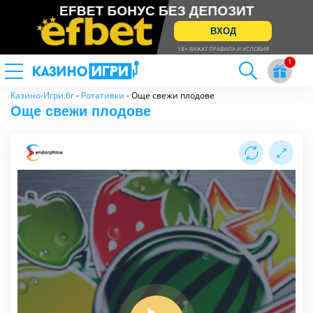
EFBET БОНУС БЕЗ ДЕПОЗИТ
ВХОД
18+ ВАЖАТ ПРАВИЛА И УСЛОВИЯ
Казино-Игри.бг
-
Ротативки
-
Още свежи плодове
Още свежи плодове