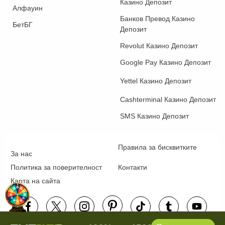
Казино Депозит
Алфауин
Банков Превод Казино
БетБГ
Депозит
Revolut Казино Депозит
Google Pay Казино Депозит
Yettel Казино Депозит
Cashterminal Казино Депозит
SMS Казино Депозит
Правила за бисквитките
За нас
Политика за поверителност
Контакти
Карта на сайта
Ⓒ Произведено в Пловдив 🇧🇬 България