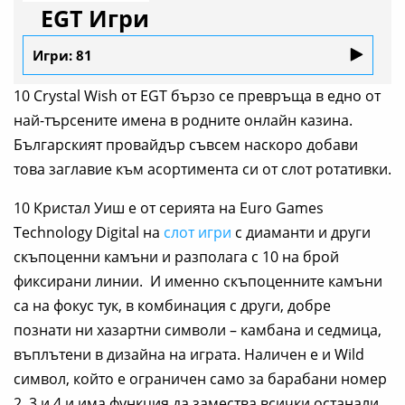
EGT Игри
Игри: 81
10 Crystal Wish от EGT бързо се превръща в едно от
най-търсените имена в родните онлайн казина.
Българският провайдър съвсем наскоро добави
това заглавие към асортимента си от слот ротативки.
10 Кристал Уиш е от серията на Euro Games
Technology Digital на
слот игри
с диаманти и други
скъпоценни камъни и разполага с 10 на брой
фиксирани линии. И именно скъпоценните камъни
са на фокус тук, в комбинация с други, добре
познати ни хазартни символи – камбана и седмица,
въплътени в дизайна на играта. Наличен е и Wild
символ, който е ограничен само за барабани номер
2, 3 и 4 и има функция да замества всички останали