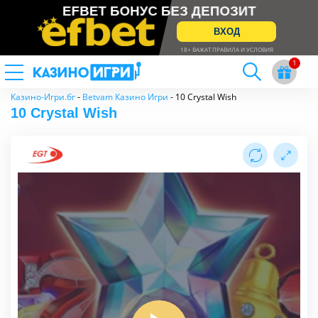
EFBET БОНУС БЕЗ ДЕПОЗИТ
ВХОД
18+ ВАЖАТ ПРАВИЛА И УСЛОВИЯ
Казино-Игри.бг
-
Betvam Казино Игри
-
10 Crystal Wish
10 Crystal Wish