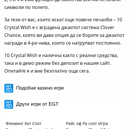
символи по полето.
За тези от вас, които искат още повече печалби – 10
Crystal Wish е с вградена джакпот система Clover
Chance, която ви дава опция да се борите за джакпот
награди в 4-ри нива, които се натрупват постоянно.
10 Crystal Wish е налична както с реални средства,
така и в демо режим без депозит в нашия сайт.
Опитайте я и вие безплатно още сега.
Подобни казино игри
Други игри от EGT
Флеминг Хот Слот
Райс оф Ра слот Игра