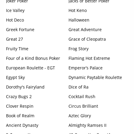
Joker Poker
Jacks or Better Poker
Ice Valley
Hot Keno
Hot Deco
Halloween
Greek Fortune
Great Adventure
Great 27
Grace of Cleopatra
Fruity TIme
Frog Story
Four of a Kind Bonus Poker
Flaming Hot Extreme
European Roulette - EGT
Emperor’s Palace
Egypt Sky
Dynamic Paytable Roulette
Dorothy's Fairyland
Dice of Ra
Crazy Bugs 2
Cocktail Rush
Clover Respin
Circus Brilliant
Book of Realm
Aztec Glory
Ancient Dynasty
Almighty Ramses II