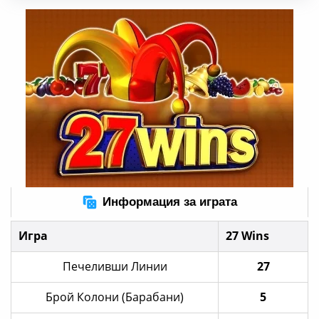
Информация за играта
Игра
27 Wins
Печеливши Линии
27
Брой Колони (Барабани)
5