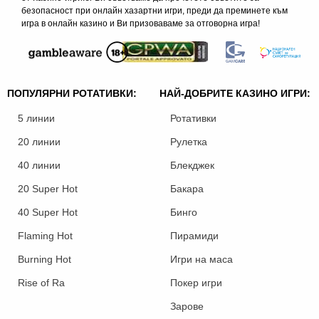
безопасност при онлайн хазартни игри, преди да преминете към
игра в онлайн казино и Ви призоваваме за отговорна игра!
ПОПУЛЯРНИ РОТАТИВКИ:
НАЙ-ДОБРИТЕ КАЗИНО ИГРИ:
5 линии
Ротативки
20 линии
Рулетка
40 линии
Блекджек
20 Super Hot
Бакара
40 Super Hot
Бинго
Flaming Hot
Пирамиди
Burning Hot
Игри на маса
Rise of Ra
Покер игри
Зарове