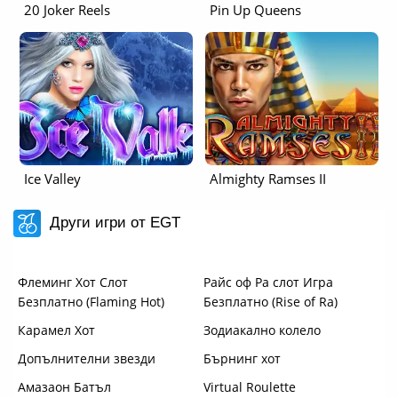
20 Joker Reels
Pin Up Queens
Ice Valley
Almighty Ramses II
Други игри от EGT
Флеминг Хот Слот
Райс оф Ра слот Игра
Безплатно (Flaming Hot)
Безплатно (Rise of Ra)
Карамел Хот
Зодиакално колело
Допълнителни звезди
Бърнинг хот
Амазаон Батъл
Virtual Roulette