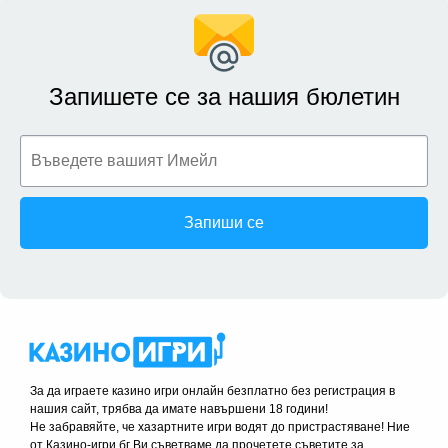
Запишете се за нашия бюлетин
Запиши се
За да играете казино игри онлайн безплатно без регистрация в
нашия сайт, трябва да имате навършени 18 години!
Не забравяйте, че хазартните игри водят до пристрастяване! Ние
от Казино-игри.бг Ви съветваме да прочетете съветите за