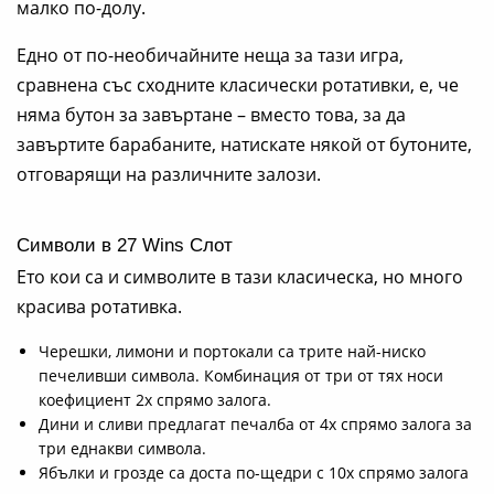
малко по-долу.
Едно от по-необичайните неща за тази игра,
сравнена със сходните класически ротативки, е, че
няма бутон за завъртане – вместо това, за да
завъртите барабаните, натискате някой от бутоните,
отговарящи на различните залози.
Символи в 27 Wins Слот
Ето кои са и символите в тази класическа, но много
красива ротативка.
Черешки, лимони и портокали са трите най-ниско
печеливши символа. Комбинация от три от тях носи
коефициент 2х спрямо залога.
Дини и сливи предлагат печалба от 4х спрямо залога за
три еднакви символа.
Ябълки и грозде са доста по-щедри с 10х спрямо залога