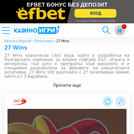
EFBET БОНУС БЕЗ ДЕПОЗИТ
ВХОД
18+ ВАЖАТ ПРАВИЛА И УСЛОВИЯ
Казино-Игри.бг
-
Ротативки
-
27 Wins
27 Wins
27 Wins класическа слот игра, която е разработка на
българската компания за казино софтуер EGT. Играта е
интересна, тъй като е препратка към миналото и е
специално разработена за феновете на класическите
ротативки. 27 Wins slot разполага с 27 печеливши линии,
както и с 3 барабана.
Прочети още