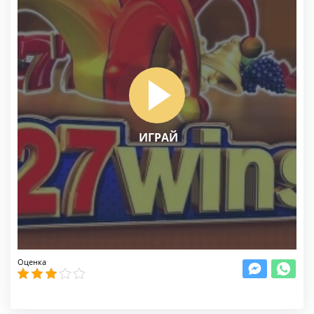
Оценка