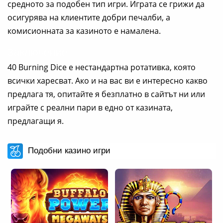
средното за подобен тип игри. Играта се грижи да
осигурява на клиентите добри печалби, а
комисионната за казиното е намалена.
Заключение
40 Burning Dice е нестандартна ротативка, която
всички харесват. Ако и на вас ви е интересно какво
предлага тя, опитайте я безплатно в сайтът ни или
играйте с реални пари в едно от казината,
предлагащи я.
Подобни казино игри