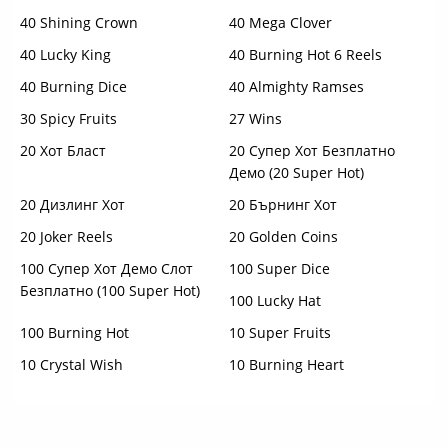
40 Shining Crown
40 Mega Clover
40 Lucky King
40 Burning Hot 6 Reels
40 Burning Dice
40 Almighty Ramses
30 Spicy Fruits
27 Wins
20 Хот Бласт
20 Супер Хот Безплатно
Демо (20 Super Hot)
20 Дизлинг Хот
20 Бърнинг Хот
20 Joker Reels
20 Golden Coins
100 Супер Хот Демо Слот
100 Super Dice
Безплатно (100 Super Hot)
100 Lucky Hat
100 Burning Hot
10 Super Fruits
10 Crystal Wish
10 Burning Heart