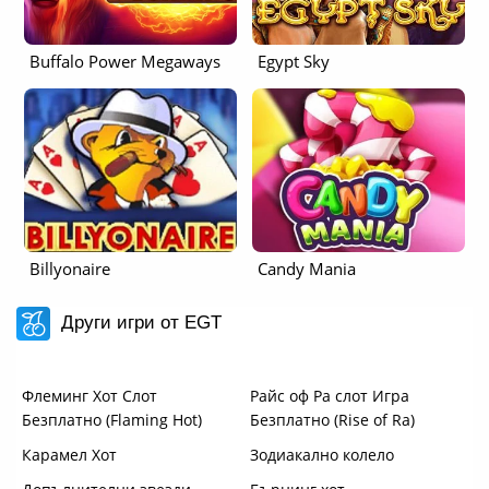
Buffalo Power Megaways
Egypt Sky
Billyonaire
Candy Mania
Други игри от EGT
Флеминг Хот Слот
Райс оф Ра слот Игра
Безплатно (Flaming Hot)
Безплатно (Rise of Ra)
Карамел Хот
Зодиакално колело