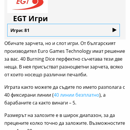
EGT Игри
Игри: 81
Обичате зарчета, но и слот игри. От българският
производител Euro Games Technology имат решение
за вас. 40 Burning Dice перфектно съчетава тези две
неща. В нея присъстват разноцветни зарчета, всяко
от които носещо различни печалби.
Играта както можете да съдите по името разполага с
40 фиксирани линии (
40 линии безплатно
), а
барабаните са както винаги – 5.
Размерът на залозите е в широк диапазон, за да
прецените колко точно да заложите. Възможностите