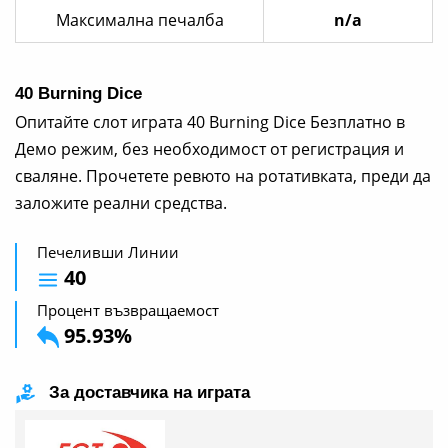
Максимална печалба
n/a
40 Burning Dice
Опитайте слот играта 40 Burning Dice Безплатно в
Демо режим, без необходимост от регистрация и
сваляне. Прочетете ревюто на ротативката, преди да
заложите реални средства.
Печеливши Линии
40
Процент възвращаемост
95.93%
За доставчика на играта