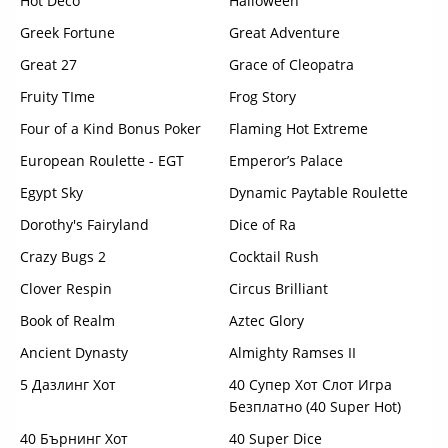
Hot Deco
Halloween
Greek Fortune
Great Adventure
Great 27
Grace of Cleopatra
Fruity TIme
Frog Story
Four of a Kind Bonus Poker
Flaming Hot Extreme
European Roulette - EGT
Emperor’s Palace
Egypt Sky
Dynamic Paytable Roulette
Dorothy's Fairyland
Dice of Ra
Crazy Bugs 2
Cocktail Rush
Clover Respin
Circus Brilliant
Book of Realm
Aztec Glory
Ancient Dynasty
Almighty Ramses II
5 Дазлинг Хот
40 Супер Хот Слот Игра
Безплатно (40 Super Hot)
40 Бърнинг Хот
40 Super Dice