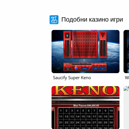
Подобни казино игри
Saucify Super Keno
W