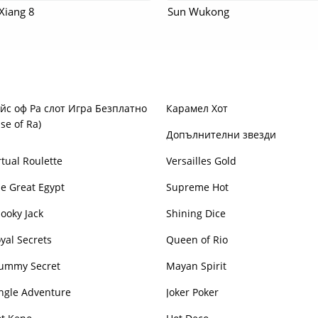
 Xiang 8
Sun Wukong
йс оф Ра слот Игра Безплатно
Карамел Хот
ise of Ra)
Допълнителни звезди
rtual Roulette
Versailles Gold
e Great Egypt
Supreme Hot
ooky Jack
Shining Dice
yal Secrets
Queen of Rio
ummy Secret
Mayan Spirit
ngle Adventure
Joker Poker