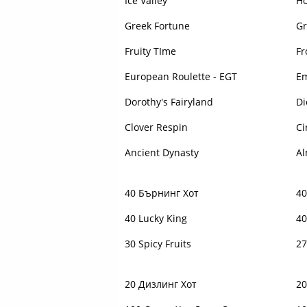
Ice Valley
Ho
Greek Fortune
Gr
Fruity TIme
Fr
European Roulette - EGT
Em
Dorothy's Fairyland
Di
Clover Respin
Ci
Ancient Dynasty
Al
40 Бърнинг Хот
40
40 Lucky King
40
30 Spicy Fruits
27
20 Дизлинг Хот
20