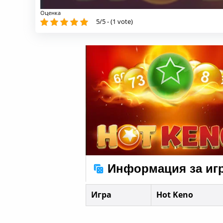
Оценка
5/5 - (1 vote)
Информация за иг
Игра
Hot Keno