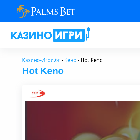
Казино-Игри.бг
-
Кено
-
Hot Keno
Hot Keno