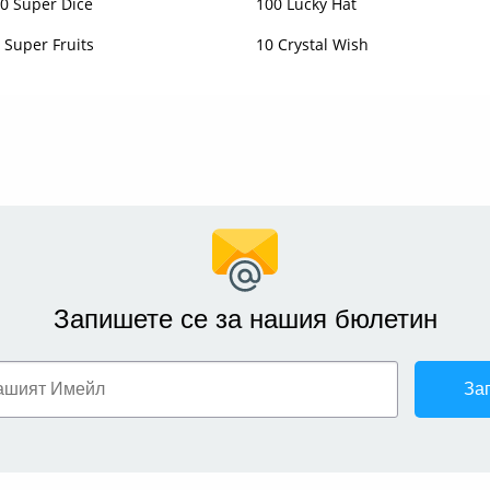
0 Super Dice
100 Lucky Hat
 Super Fruits
10 Crystal Wish
Запишете се за нашия бюлетин
За