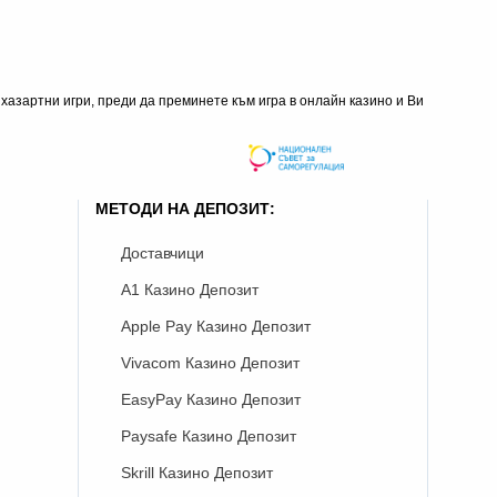
хазартни игри, преди да преминете към игра в онлайн казино и Ви
МЕТОДИ НА ДЕПОЗИТ:
Доставчици
A1 Казино Депозит
Apple Pay Казино Депозит
Vivacom Казино Депозит
EasyPay Казино Депозит
Paysafe Казино Депозит
Skrill Казино Депозит