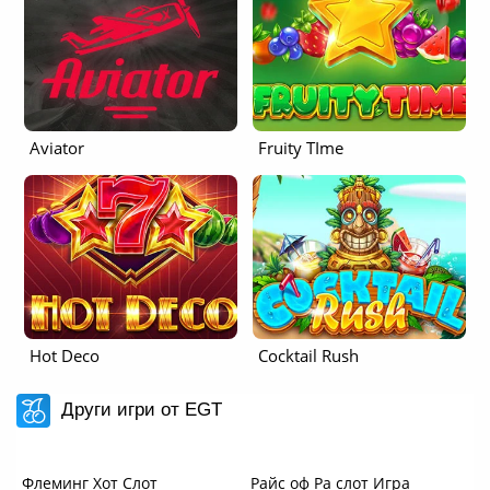
Aviator
Fruity TIme
Hot Deco
Cocktail Rush
Други игри от EGT
Флеминг Хот Слот
Райс оф Ра слот Игра