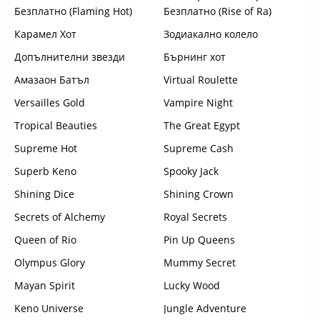
Безплатно (Flaming Hot)
Безплатно (Rise of Ra)
Карамел Хот
Зодиакално колело
Допълнителни звезди
Бърнинг хот
Амазаон Батъл
Virtual Roulette
Versailles Gold
Vampire Night
Tropical Bеаuties
The Great Egypt
Supreme Hot
Supreme Cash
Superb Keno
Spooky Jack
Shining Dice
Shining Crown
Secrets of Alchemy
Royal Secrets
Queen of Rio
Pin Up Queens
Olympus Glory
Mummy Secret
Mayan Spirit
Lucky Wood
Keno Universe
Jungle Adventure