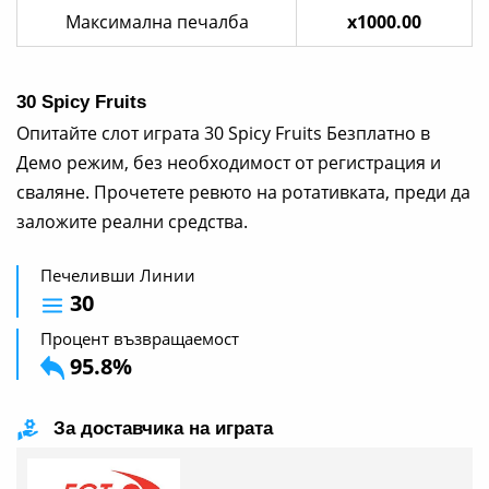
Максимална печалба
x1000.00
30 Spicy Fruits
Опитайте слот играта 30 Spicy Fruits Безплатно в
Демо режим, без необходимост от регистрация и
сваляне. Прочетете ревюто на ротативката, преди да
заложите реални средства.
Печеливши Линии
30
Процент възвращаемост
95.8%
За доставчика на играта