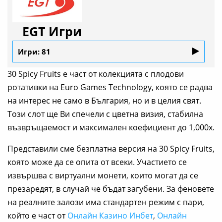
EGT Игри
Игри: 81
30 Spicy Fruits е част от колекцията с плодови
ротативки на Euro Games Technology, която се радва
на интерес не само в България, но и в целия свят.
Този слот ще Ви спечели с цветна визия, стабилна
възвръщаемост и максимален коефициент до 1,000х.
Представили сме безплатна версия на 30 Spicy Fruits,
която може да се опита от всеки. Участието се
извършва с виртуални монети, които могат да се
презаредят, в случай че бъдат загубени. За феновете
на реалните залози има стандартен режим с пари,
който е част от
Онлайн Казино Инбет
,
Онлайн