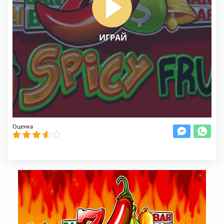
Оценка