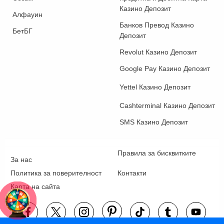
Казино Депозит
Алфауин
Банков Превод Казино
БетБГ
Депозит
Revolut Казино Депозит
Google Pay Казино Депозит
Yettel Казино Депозит
Cashterminal Казино Депозит
SMS Казино Депозит
Правила за бисквитките
За нас
Политика за поверителност
Контакти
Карта на сайта