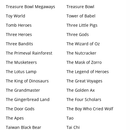
Treasure Bowl Megaways
Treasure Bowl
Toy World
Tower of Babel
Tomb Heroes
Three Little Pigs
Three Heroes
Three Gods
Three Bandits
The Wizard of Oz
The Primeval Rainforest
The Nutcracker
The Musketeers
The Mask of Zorro
The Lotus Lamp
The Legend of Heroes
The King of Dinosaurs
The Great Voyages
The Grandmaster
The Golden Ax
The Gingerbread Land
The Four Scholars
The Door Gods
The Boy Who Cried Wolf
The Apes
Tao
Taiwan Black Bear
Tai Chi