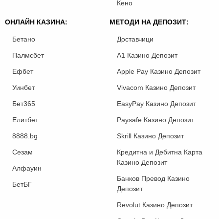
Кено
ОНЛАЙН КАЗИНА:
МЕТОДИ НА ДЕПОЗИТ:
Бетано
Доставчици
Палмсбет
A1 Казино Депозит
Ефбет
Apple Pay Казино Депозит
Уинбет
Vivacom Казино Депозит
Бет365
EasyPay Казино Депозит
Елитбет
Paysafe Казино Депозит
8888.bg
Skrill Казино Депозит
Сезам
Кредитна и Дебитна Карта
Казино Депозит
Алфауин
Банков Превод Казино
БетБГ
Депозит
Revolut Казино Депозит