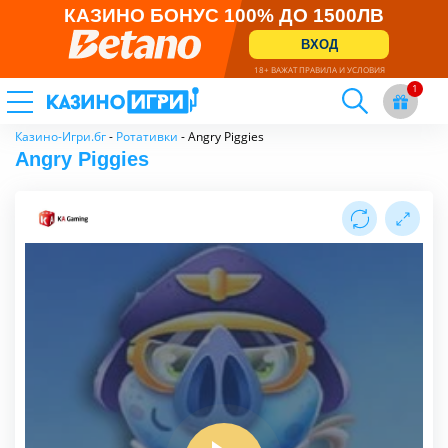
КАЗИНО БОНУС 100% ДО 1500ЛВ
ВХОД
18+ ВАЖАТ ПРАВИЛА И УСЛОВИЯ
Казино-Игри.бг
-
Ротативки
-
Angry Piggies
Angry Piggies