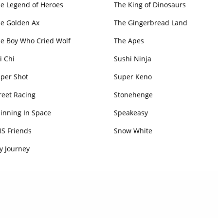
e Legend of Heroes
The King of Dinosaurs
e Golden Ax
The Gingerbread Land
e Boy Who Cried Wolf
The Apes
i Chi
Sushi Ninja
per Shot
Super Keno
reet Racing
Stonehenge
inning In Space
Speakeasy
S Friends
Snow White
y Journey