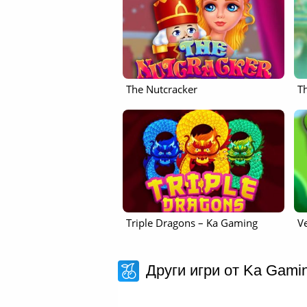
The Nutcracker
T
Triple Dragons – Ka Gaming
Ve
Други игри от Ka Gami