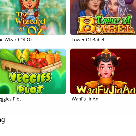
he Wizard Of Oz
Tower Of Babel
ggies Plot
WanFu JinAn
ng