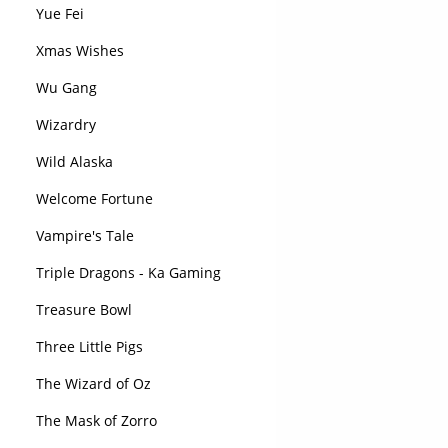
Yue Fei
Xmas Wishes
Wu Gang
Wizardry
Wild Alaska
Welcome Fortune
Vampire's Tale
Triple Dragons - Ka Gaming
Treasure Bowl
Three Little Pigs
The Wizard of Oz
The Mask of Zorro