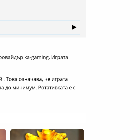
провайдър ka-gaming. Играта
 . Това означава, че играта
а до минимум. Ротативката е с