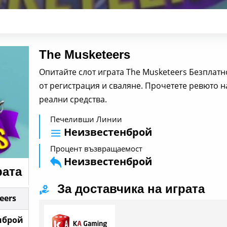
The Musketeers
Опитайте слот играта The Musketeers Безплат
от регистрация и сваляне. Прочетете ревюто н
реални средства.
Печеливши Линии
Неизвестенброй
Процент възвращаемост
Неизвестенброй
рата
За доставчика на играта
eers
нброй