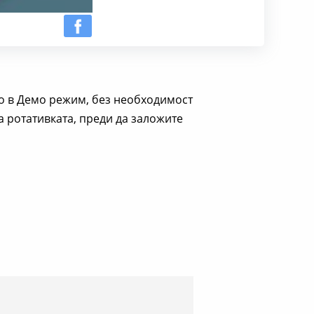
но в Демо режим, без необходимост
а ротативката, преди да заложите