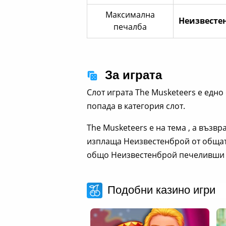
Максимална
Неизвесте
печалба
За играта
Слот играта The Musketeers е едно
попада в категория слот.
The Musketeers е на тема , а възв
изплаща Неизвестенброй от общата
общо Неизвестенброй печеливши л
Подобни казино игри