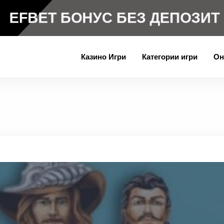
EFBET БОНУС БЕЗ ДЕПОЗИТ
Казино Игри
Категории игри
Он