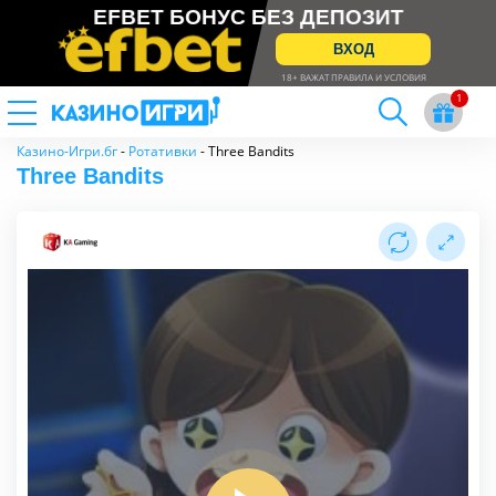
EFBET БОНУС БЕЗ ДЕПОЗИТ
ВХОД
18+ ВАЖАТ ПРАВИЛА И УСЛОВИЯ
Казино-Игри.бг
-
Ротативки
-
Three Bandits
Three Bandits