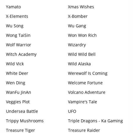
Yamato
Xmas Wishes
X-Elements
X-Bomber
Wu Song
Wu Gang
Wong TaiSin
Won Won Rich
Wolf Warrior
Wizardry
Witch Academy
Wild Wild Bell
Wild Vick
Wild Alaska
White Deer
Werewolf Is Coming
Wen Ding
Welcome Fortune
WanFu JinAn
Volcano Adventure
Veggies Plot
Vampire's Tale
Undersea Battle
UFO
Trippy Mushrooms
Triple Dragons - Ka Gaming
Treasure Tiger
Treasure Raider