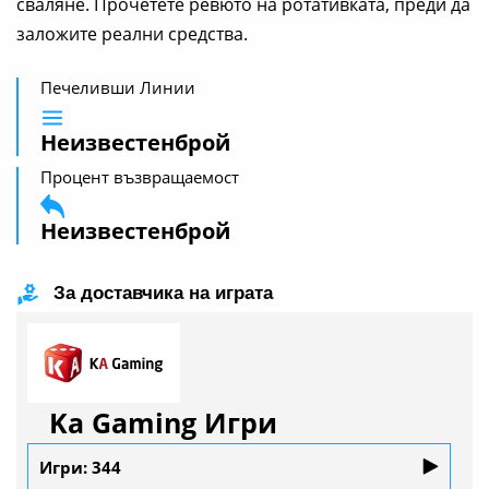
сваляне. Прочетете ревюто на ротативката, преди да
заложите реални средства.
Печеливши Линии
Неизвестенброй
Процент възвращаемост
Неизвестенброй
За доставчика на играта
Ka Gaming Игри
Игри: 344