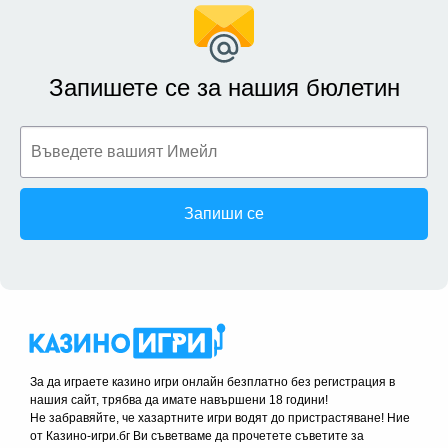
Запишете се за нашия бюлетин
Запиши се
За да играете казино игри онлайн безплатно без регистрация в
нашия сайт, трябва да имате навършени 18 години!
Не забравяйте, че хазартните игри водят до пристрастяване! Ние
от Казино-игри.бг Ви съветваме да прочетете съветите за