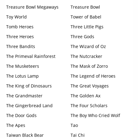
Treasure Bowl Megaways
Treasure Bowl
Toy World
Tower of Babel
Tomb Heroes
Three Little Pigs
Three Heroes
Three Gods
Three Bandits
The Wizard of Oz
The Primeval Rainforest
The Nutcracker
The Musketeers
The Mask of Zorro
The Lotus Lamp
The Legend of Heroes
The King of Dinosaurs
The Great Voyages
The Grandmaster
The Golden Ax
The Gingerbread Land
The Four Scholars
The Door Gods
The Boy Who Cried Wolf
The Apes
Tao
Taiwan Black Bear
Tai Chi