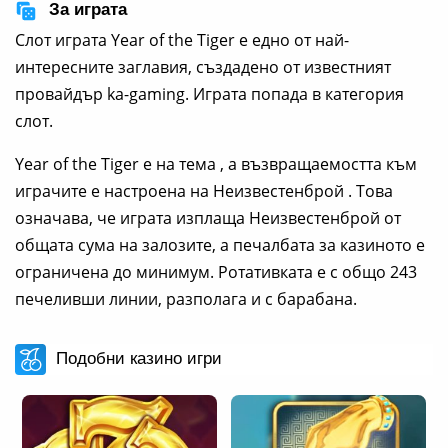
За играта
Слот играта Year of the Tiger е едно от най-
интересните заглавия, създадено от известният
провайдър ka-gaming. Играта попада в категория
слот.
Year of the Tiger е на тема , а възвращаемостта към
играчите е настроена на Неизвестенброй . Това
означава, че играта изплаща Неизвестенброй от
общата сума на залозите, а печалбата за казиното е
ограничена до минимум. Ротативката е с общо 243
печеливши линии, разполага и с барабана.
Подобни казино игри